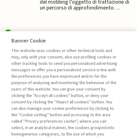
del mobbing l’oggetto di trattazione di
un percorso di approfondimento. ...
Banner Cookie
EDITORIALI
This website uses cookies or other technical tools and
may, only with your consent, also use profiling cookies or
LA LEADERSHIP CHE SEMINA
other tracking tools to send you personalised advertising
FUTURO
messages or offer you a personalised service in line with
the preferences you have expressed and/or for the
di Giuseppe Soda
purpose of analysing and monitoring the behaviour of the
users of this website. You can give your consent by
clicking the "Accept all cookies" button, or deny your
consent by clicking the "Reject all cookies" button. You
La consultazione dei libri è riservata esclusivamente
can also manage your cookie preferences by clicking to
agli abbonati Premium
the “Cookie setting” button and accessing to the area
called "Privacy preferences center", where you can
Accedi
Per registrati
Per abbonati
Legenda:
select, in an analytical manner, the cookies grouped into
homogeneous categories, to the use of which you