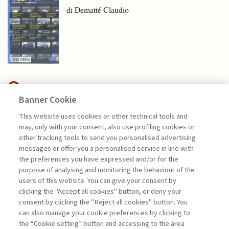
di Dematté Claudio
Banner Cookie
HIGHLIGHTS
This website uses cookies or other technical tools and
may, only with your consent, also use profiling cookies or
ASPETTI ORGANIZZATIVI NELLA
other tracking tools to send you personalised advertising
TRANSIZIONE ...
messages or offer you a personalised service in line with
the preferences you have expressed and/or for the
di Andrea Ciacci e Lara Penco
purpose of analysing and monitoring the behaviour of the
users of this website. You can give your consent by
clicking the "Accept all cookies" button, or deny your
consent by clicking the "Reject all cookies" button. You
La consultazione dei libri è riservata esclusivamente
can also manage your cookie preferences by clicking to
agli abbonati Premium
the “Cookie setting” button and accessing to the area