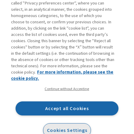
called "Privacy preferences center", where you can
Accedi
Per registrati
Per abbonati
Legenda:
select, in an analytical manner, the cookies grouped into
homogeneous categories, to the use of which you
choose to consent, or confirm your previous choices. In
addition, by clicking on the link "cookie list", you can
access the list of cookies used, even the third party’s
cookies. Closing this banner by selecting the "Reject all
cookies" button or by selecting the “X” button will result
in the default settings (i.e. the continuation of browsing in
Contatti
the absence of cookies or other tracking tools other than
Abbonamenti
technical ones). For more information, please see the
Archivio rubriche
cookie policy.
For more information, please see the
Privacy
cookie policy.
Cookie policy
Continue without Accepting
Whistleblowing
Dichiarazione di accessibilità
Accept all Cookies
Mappa del sito
Facebook
Twitter
Linkedin
Feeds
Cookies Settings