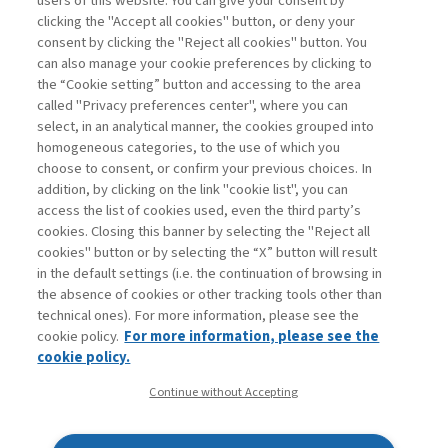
users of this website. You can give your consent by
clicking the "Accept all cookies" button, or deny your
consent by clicking the "Reject all cookies" button. You
La consultazione dei libri è riservata esclusivamente
can also manage your cookie preferences by clicking to
agli abbonati Premium
the “Cookie setting” button and accessing to the area
called "Privacy preferences center", where you can
Accedi
Per registrati
Per abbonati
Legenda:
select, in an analytical manner, the cookies grouped into
homogeneous categories, to the use of which you
choose to consent, or confirm your previous choices. In
addition, by clicking on the link "cookie list", you can
access the list of cookies used, even the third party’s
cookies. Closing this banner by selecting the "Reject all
cookies" button or by selecting the “X” button will result
in the default settings (i.e. the continuation of browsing in
Contatti
the absence of cookies or other tracking tools other than
Abbonamenti
technical ones). For more information, please see the
Archivio rubriche
cookie policy.
For more information, please see the
Privacy
cookie policy.
Cookie policy
Continue without Accepting
Whistleblowing
Dichiarazione di accessibilità