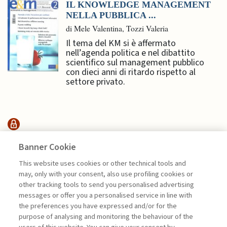
IL KNOWLEDGE MANAGEMENT
NELLA PUBBLICA ...
di Mele Valentina, Tozzi Valeria
Il tema del KM si è affermato
nell’agenda politica e nel dibattito
scientifico sul management pubblico
con dieci anni di ritardo rispetto al
settore privato.
SUSTAINABILITY
Banner Cookie
This website uses cookies or other technical tools and
may, only with your consent, also use profiling cookies or
ESSERE O NON ESSERE: LA
other tracking tools to send you personalised advertising
SOSTENIBILITÀ ...
messages or offer you a personalised service in line with
di Sylvie Goulard, Francesco Perrini, Stefano
the preferences you have expressed and/or for the
Pogutz
purpose of analysing and monitoring the behaviour of the