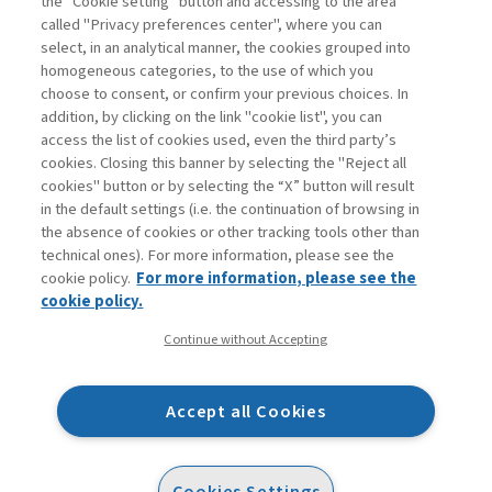
the “Cookie setting” button and accessing to the area
called "Privacy preferences center", where you can
Accedi
Per registrati
Per abbonati
Legenda:
select, in an analytical manner, the cookies grouped into
homogeneous categories, to the use of which you
choose to consent, or confirm your previous choices. In
addition, by clicking on the link "cookie list", you can
access the list of cookies used, even the third party’s
cookies. Closing this banner by selecting the "Reject all
cookies" button or by selecting the “X” button will result
in the default settings (i.e. the continuation of browsing in
Contatti
the absence of cookies or other tracking tools other than
Abbonamenti
technical ones). For more information, please see the
Archivio rubriche
cookie policy.
For more information, please see the
Privacy
cookie policy.
Cookie policy
Continue without Accepting
Whistleblowing
Dichiarazione di accessibilità
Accept all Cookies
Mappa del sito
Facebook
Twitter
Linkedin
Feeds
Cookies Settings