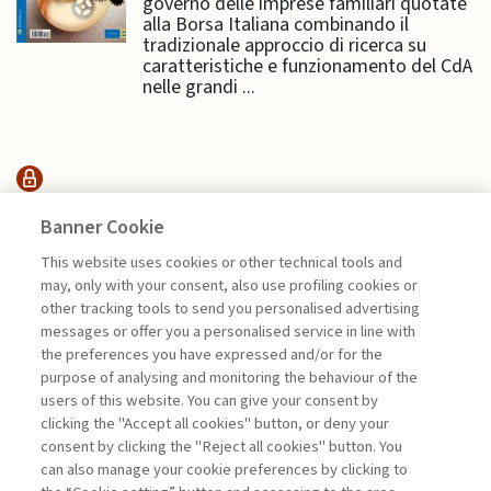
governo delle imprese familiari quotate
alla Borsa Italiana combinando il
tradizionale approccio di ricerca su
caratteristiche e funzionamento del CdA
nelle grandi ...
SUSTAINABILITY
Banner Cookie
This website uses cookies or other technical tools and
may, only with your consent, also use profiling cookies or
ESSERE O NON ESSERE: LA
other tracking tools to send you personalised advertising
SOSTENIBILITÀ ...
messages or offer you a personalised service in line with
di Sylvie Goulard, Francesco Perrini, Stefano
the preferences you have expressed and/or for the
Pogutz
purpose of analysing and monitoring the behaviour of the
users of this website. You can give your consent by
clicking the "Accept all cookies" button, or deny your
consent by clicking the "Reject all cookies" button. You
La consultazione dei libri è riservata esclusivamente
can also manage your cookie preferences by clicking to
agli abbonati Premium