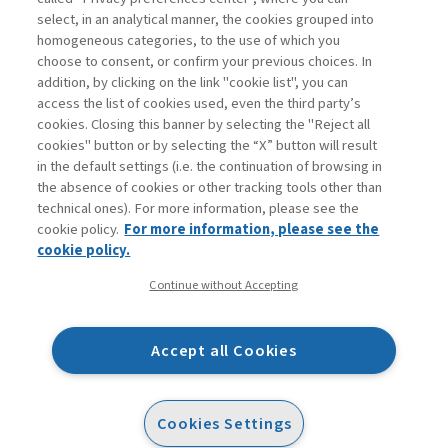
Accedi
Per registrati
Per abbonati
Legenda:
select, in an analytical manner, the cookies grouped into
homogeneous categories, to the use of which you
choose to consent, or confirm your previous choices. In
addition, by clicking on the link "cookie list", you can
access the list of cookies used, even the third party’s
cookies. Closing this banner by selecting the "Reject all
cookies" button or by selecting the “X” button will result
in the default settings (i.e. the continuation of browsing in
Contatti
the absence of cookies or other tracking tools other than
Abbonamenti
technical ones). For more information, please see the
Archivio rubriche
cookie policy.
For more information, please see the
Privacy
cookie policy.
Cookie policy
Continue without Accepting
Whistleblowing
Dichiarazione di accessibilità
Accept all Cookies
Mappa del sito
Facebook
Twitter
Linkedin
Feeds
Cookies Settings