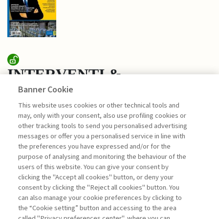
INTERVENTI &
Banner Cookie
INTERVISTE
This website uses cookies or other technical tools and
may, only with your consent, also use profiling cookies or
IMPRESE, IMPRENDITORI E
other tracking tools to send you personalised advertising
CRESCITA: LE ...
messages or offer you a personalised service in line with
the preferences you have expressed and/or for the
di Stefano Caselli
purpose of analysing and monitoring the behaviour of the
users of this website. You can give your consent by
clicking the "Accept all cookies" button, or deny your
consent by clicking the "Reject all cookies" button. You
La consultazione dei libri è riservata esclusivamente
can also manage your cookie preferences by clicking to
agli abbonati Premium
the “Cookie setting” button and accessing to the area
called "Privacy preferences center", where you can