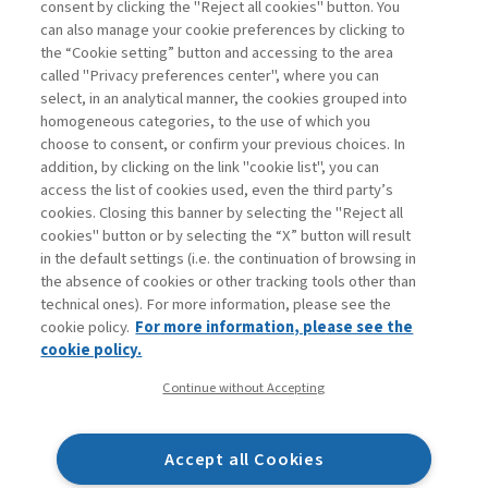
consent by clicking the "Reject all cookies" button. You
La consultazione dei libri è riservata esclusivamente
can also manage your cookie preferences by clicking to
agli abbonati Premium
the “Cookie setting” button and accessing to the area
called "Privacy preferences center", where you can
Accedi
Per registrati
Per abbonati
Legenda:
select, in an analytical manner, the cookies grouped into
homogeneous categories, to the use of which you
choose to consent, or confirm your previous choices. In
addition, by clicking on the link "cookie list", you can
access the list of cookies used, even the third party’s
cookies. Closing this banner by selecting the "Reject all
cookies" button or by selecting the “X” button will result
in the default settings (i.e. the continuation of browsing in
Contatti
the absence of cookies or other tracking tools other than
Abbonamenti
technical ones). For more information, please see the
Archivio rubriche
cookie policy.
For more information, please see the
Privacy
cookie policy.
Cookie policy
Continue without Accepting
Whistleblowing
Dichiarazione di accessibilità
Accept all Cookies
Mappa del sito