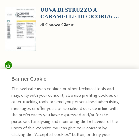
UOVA DI STRUZZO A
CARAMELLE DI CICORIA: ...
di Canova Gianni
SUSTAINABILITY
Banner Cookie
This website uses cookies or other technical tools and
may, only with your consent, also use profiling cookies or
RICERCA, CONDIVISIONE E
other tracking tools to send you personalised advertising
IMPATTO PER ...
messages or offer you a personalised service in line with
di Sylvie Goulard, Francesco Perrini, Stefano
the preferences you have expressed and/or for the
Pogutz
purpose of analysing and monitoring the behaviour of the
users of this website. You can give your consent by
clicking the "Accept all cookies" button, or deny your