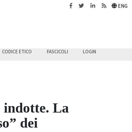
Facebook
Twitter
Linkedin
Feeds
ENG
CODICE ETICO
FASCICOLI
LOGIN
e indotte. La
so” dei