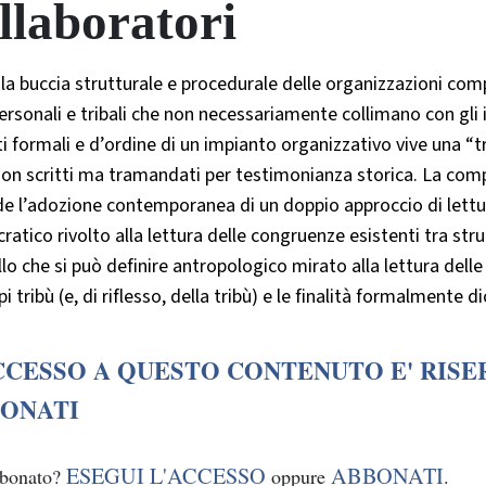
llaboratori
la buccia strutturale e procedurale delle organizzazioni com
ersonali e tribali che non necessariamente collimano con gli 
i formali e d’ordine di un impianto organizzativo vive una “tr
 non scritti ma tramandati per testimonianza storica. La com
ede l’adozione contemporanea di un doppio approccio di let
ratico rivolto alla lettura delle congruenze esistenti tra str
o che si può definire antropologico mirato alla lettura delle 
pi tribù (e, di riflesso, della tribù) e le finalità formalmente 
CCESSO A QUESTO CONTENUTO E' RISE
ONATI
ESEGUI L'ACCESSO
ABBONATI
bbonato?
oppure
.