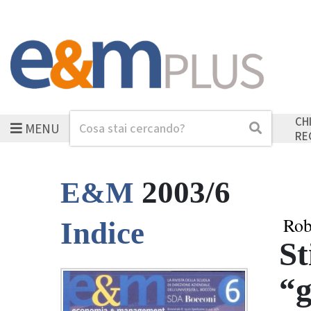
CH
MENU
Cerca
Cerca
RE
2003/6
E&M
Rob
Indice
St
“g