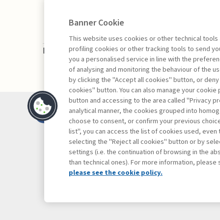
Banner Cookie
This website uses cookies or other technical tools
profiling cookies or other tracking tools to send 
La consultazione dei libri è riservata esclusivam
you a personalised service in line with the prefer
of analysing and monitoring the behaviour of the us
by clicking the "Accept all cookies" button, or deny
cookies" button. You can also manage your cookie p
button and accessing to the area called "Privacy pr
Contatti
analytical manner, the cookies grouped into homog
Abbonamenti
choose to consent, or confirm your previous choices.
list", you can access the list of cookies used, even 
Archivio rubriche
selecting the "Reject all cookies" button or by selec
Privacy
settings (i.e. the continuation of browsing in the a
Cookie policy
than technical ones). For more information, please 
Whistleblowing
please see the cookie policy.
Dichiarazione di 
Mappa del sito