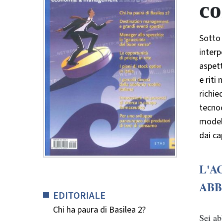
co
Sotto 
interp
aspett
e riti
richi
tecnoc
modell
dai ca
L'A
ABB
EDITORIALE
Chi ha paura di Basilea 2?
Sei a