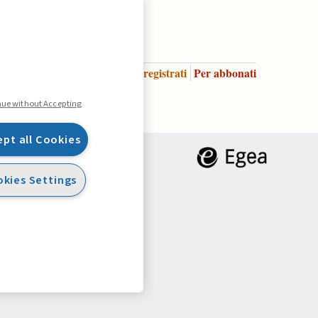
Accedi
Per registrati
Per abbonati
Legenda:
nue without Accepting
ept all Cookies
kies Settings