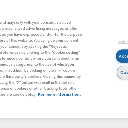
 and may, only with your consent, also use
you personalised advertising messages or offer
ente agli abbonati Premium
ences you have expressed and/or for the purpose
ers of this website. You can give your consent
Conti
 your consent by clicking the "Reject all
references by clicking to the “Cookie setting”
Acc
eferences center", where you can select, in an
Facebook
Twitter
Linkedin
Feeds
eneous categories, to the use of which you
 In addition, by clicking on the link "cookie
Coo
the third party’s cookies. Closing this banner by
ting the “X” button will result in the default
bsence of cookies or other tracking tools other
see the cookie policy.
For more information,
accessibilità