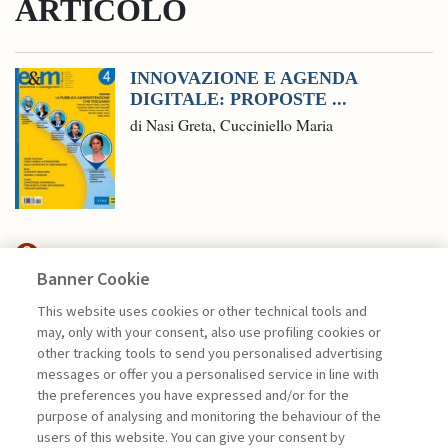
ARTICOLO
INNOVAZIONE E AGENDA
DIGITALE: PROPOSTE ...
di Nasi Greta, Cucciniello Maria
Banner Cookie
NEXTGEN MANAGEMENT
This website uses cookies or other technical tools and
may, only with your consent, also use profiling cookies or
L’IMPATTO DELLA PANDEMIA
other tracking tools to send you personalised advertising
SULLA COMUNICAZIONE ...
messages or offer you a personalised service in line with
the preferences you have expressed and/or for the
di Ginevra Testa
purpose of analysing and monitoring the behaviour of the
users of this website. You can give your consent by