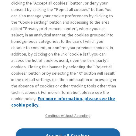
clicking the "Accept all cookies" button, or deny your
consent by clicking the "Reject all cookies" button. You
La consultazione dei libri è riservata esclusivamente
can also manage your cookie preferences by clicking to
agli abbonati Premium
the “Cookie setting” button and accessing to the area
called "Privacy preferences center", where you can
Accedi
Per registrati
Per abbonati
Legenda:
select, in an analytical manner, the cookies grouped into
homogeneous categories, to the use of which you
choose to consent, or confirm your previous choices. In
addition, by clicking on the link "cookie list", you can
access the list of cookies used, even the third party’s
cookies. Closing this banner by selecting the "Reject all
cookies" button or by selecting the “X” button will result
in the default settings (i.e. the continuation of browsing in
Contatti
the absence of cookies or other tracking tools other than
Abbonamenti
technical ones). For more information, please see the
Archivio rubriche
cookie policy.
For more information, please see the
Privacy
cookie policy.
Cookie policy
Continue without Accepting
Whistleblowing
Dichiarazione di accessibilità
Accept all Cookies