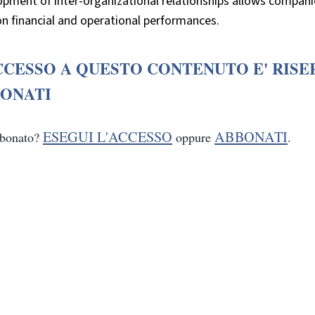
opment of inter-organizational relationships allows compan
n financial and operational performances.
CCESSO A QUESTO CONTENUTO E' RISE
ONATI
ESEGUI L'ACCESSO
ABBONATI
bbonato?
oppure
.