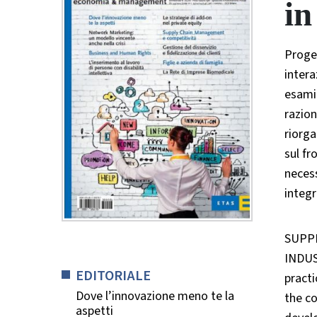
in
Proget
intera
esamin
razion
riorga
sul fr
necess
integr
SUPPL
INDUS
EDITORIALE
practi
Dove l’innovazione meno te la
the co
aspetti