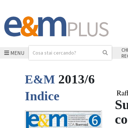
CH
MENU
Cerca
Cerca
RE
2013/6
E&M
Raf
Indice
Su
co