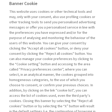
Banner Cookie
This website uses cookies or other technical tools and
may, only with your consent, also use profiling cookies or
ESSERE O NON ESSERE: LA
other tracking tools to send you personalised advertising
SOSTENIBILITÀ ...
messages or offer you a personalised service in line with
di Sylvie Goulard, Francesco Perrini, Stefano
the preferences you have expressed and/or for the
Pogutz
purpose of analysing and monitoring the behaviour of the
users of this website. You can give your consent by
clicking the "Accept all cookies" button, or deny your
consent by clicking the "Reject all cookies" button. You
La consultazione dei libri è riservata esclusivamente
can also manage your cookie preferences by clicking to
agli abbonati Premium
the “Cookie setting” button and accessing to the area
called "Privacy preferences center", where you can
Accedi
Per registrati
Per abbonati
Legenda:
select, in an analytical manner, the cookies grouped into
homogeneous categories, to the use of which you
choose to consent, or confirm your previous choices. In
addition, by clicking on the link "cookie list", you can
access the list of cookies used, even the third party’s
cookies. Closing this banner by selecting the "Reject all
cookies" button or by selecting the “X” button will result
in the default settings (i.e. the continuation of browsing in