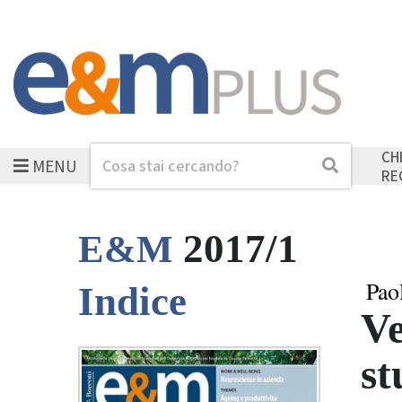
CH
MENU
Cerca
Cerca
RE
2017/1
E&M
Pao
Indice
Ve
st