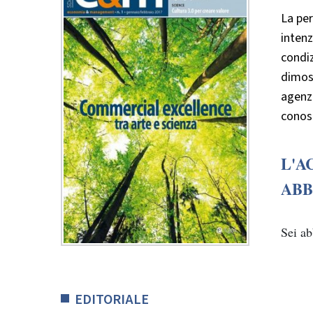
La per
intenz
condiz
dimost
agenzi
conos
L'A
ABB
Sei a
EDITORIALE