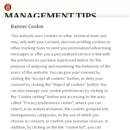
MANAGEMENT TIPS
Banner Cookie
DONNE E INNOVAZIONE:
This website uses cookies or other technical tools and
SUPERARE IL GENDER ...
may, only with your consent, also use profiling cookies or
other tracking tools to send you personalised advertising
di Laura Gatti
messages or offer you a personalised service in line with
the preferences you have expressed and/or for the
purpose of analysing and monitoring the behaviour of the
users of this website. You can give your consent by
clicking the "Accept all cookies" button, or deny your
consent by clicking the "Reject all cookies" button. You
La consultazione dei libri è riservata esclusivamente
can also manage your cookie preferences by clicking to
agli abbonati Premium
the “Cookie setting” button and accessing to the area
called "Privacy preferences center", where you can
Accedi
Per registrati
Per abbonati
Legenda:
select, in an analytical manner, the cookies grouped into
homogeneous categories, to the use of which you
choose to consent, or confirm your previous choices. In
addition, by clicking on the link "cookie list", you can