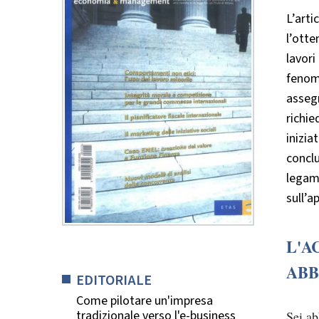
L’arti
l’otte
lavori
fenome
assegn
richie
inizia
conclu
legami
sull’a
L'A
ABB
EDITORIALE
Come pilotare un'impresa
tradizionale verso l'e-business
Sei a