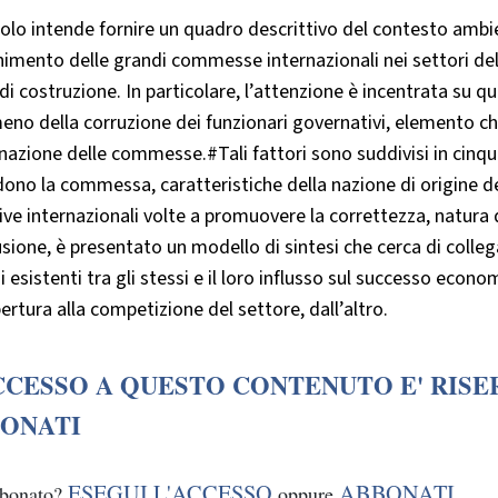
colo intende fornire un quadro descrittivo del contesto ambie
nimento delle grandi commesse internazionali nei settori dell’
 di costruzione. In particolare, l’attenzione è incentrata su que
no della corruzione dei funzionari governativi, elemento che
azione delle commesse.#Tali fattori sono suddivisi in cinque
dono la commessa, caratteristiche della nazione di origine del
tive internazionali volte a promuovere la correttezza, natura 
sione, è presentato un modello di sintesi che cerca di collega
 esistenti tra gli stessi e il loro influsso sul successo econo
pertura alla competizione del settore, dall’altro.
CCESSO A QUESTO CONTENUTO E' RISE
ONATI
ESEGUI L'ACCESSO
ABBONATI
bbonato?
oppure
.