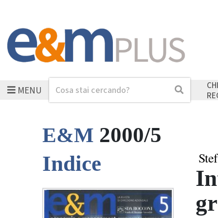
CH
MENU
Cerca
Cerca
RE
2000/5
E&M
Stef
Indice
In
gr