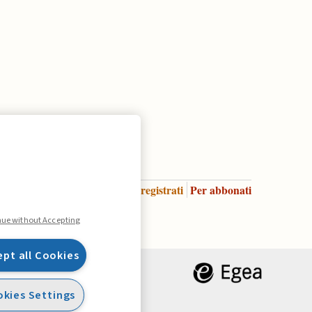
Accedi
Per registrati
Per abbonati
Legenda:
nue without Accepting
ept all Cookies
kies Settings