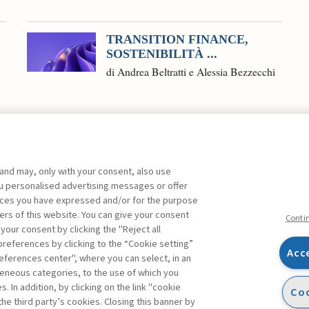
TRANSITION FINANCE,
SOSTENIBILITÀ ...
di Andrea Beltratti e Alessia Bezzecchi
 and may, only with your consent, also use
you personalised advertising messages or offer
ente agli abbonati Premium
ences you have expressed and/or for the purpose
ers of this website. You can give your consent
Conti
 your consent by clicking the "Reject all
references by clicking to the “Cookie setting”
Acc
eferences center", where you can select, in an
Facebook
Twitter
Linkedin
Feeds
eneous categories, to the use of which you
 In addition, by clicking on the link "cookie
Coo
the third party’s cookies. Closing this banner by