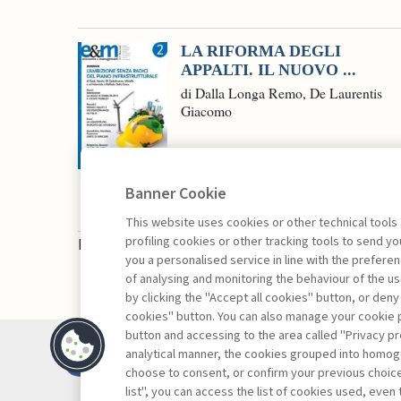
LA RIFORMA DEGLI
APPALTI. IL NUOVO ...
di Dalla Longa Remo, De Laurentis
Giacomo
Banner Cookie
This website uses cookies or other technical tools
profiling cookies or other tracking tools to send 
La consultazione dei libri è riservata esclusivam
you a personalised service in line with the prefer
of analysing and monitoring the behaviour of the us
by clicking the "Accept all cookies" button, or deny
cookies" button. You can also manage your cookie p
button and accessing to the area called "Privacy pr
Contatti
analytical manner, the cookies grouped into homog
Abbonamenti
choose to consent, or confirm your previous choices.
list", you can access the list of cookies used, even 
Archivio rubriche