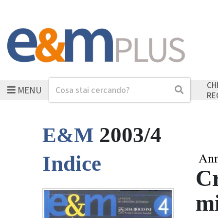
CH
MENU
Cerca
Cerca
RE
2003/4
E&M
Ann
Indice
Cr
mi