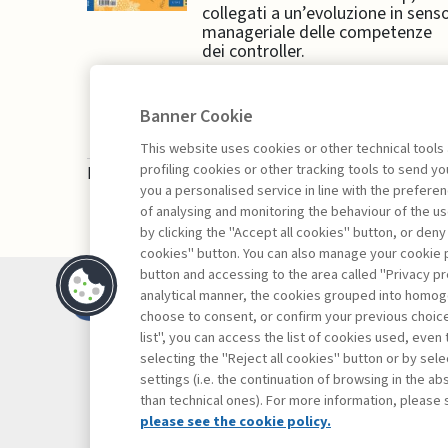
collegati a un’evoluzione in sens
manageriale delle competenze
dei controller.
Banner Cookie
This website uses cookies or other technical tools
profiling cookies or other tracking tools to send 
La consultazione dei libri è riservata esclusivam
you a personalised service in line with the prefer
of analysing and monitoring the behaviour of the us
by clicking the "Accept all cookies" button, or deny
cookies" button. You can also manage your cookie p
button and accessing to the area called "Privacy pr
Contatti
analytical manner, the cookies grouped into homog
Abbonamenti
choose to consent, or confirm your previous choices.
list", you can access the list of cookies used, even 
Archivio rubriche
selecting the "Reject all cookies" button or by selec
Privacy
settings (i.e. the continuation of browsing in the a
Cookie policy
than technical ones). For more information, please 
Whistleblowing
please see the cookie policy.
Dichiarazione di 