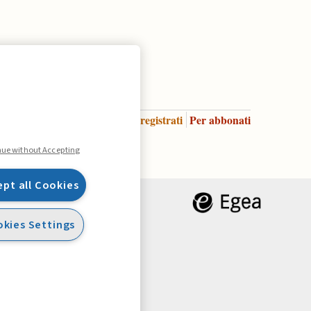
Accedi
Per registrati
Per abbonati
Legenda:
nue without Accepting
ept all Cookies
kies Settings