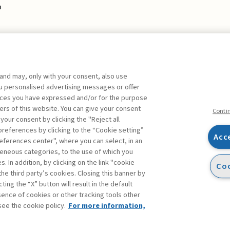
o
 and may, only with your consent, also use
you personalised advertising messages or offer
ente agli abbonati Premium
ences you have expressed and/or for the purpose
ers of this website. You can give your consent
Conti
 your consent by clicking the "Reject all
references by clicking to the “Cookie setting”
Acc
eferences center", where you can select, in an
Facebook
Twitter
Linkedin
Feeds
eneous categories, to the use of which you
 In addition, by clicking on the link "cookie
Coo
the third party’s cookies. Closing this banner by
ting the “X” button will result in the default
bsence of cookies or other tracking tools other
see the cookie policy.
For more information,
accessibilità