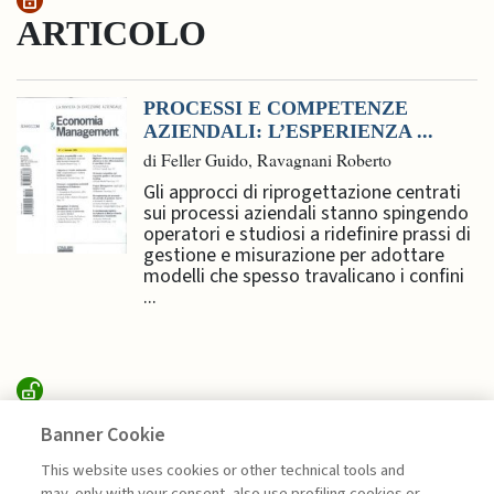
ARTICOLO
PROCESSI E COMPETENZE
AZIENDALI: L’ESPERIENZA ...
di Feller Guido, Ravagnani Roberto
Gli approcci di riprogettazione centrati
sui processi aziendali stanno spingendo
operatori e studiosi a ridefinire prassi di
gestione e misurazione per adottare
modelli che spesso travalicano i confini
...
INTERVENTI &
Banner Cookie
INTERVISTE
This website uses cookies or other technical tools and
may, only with your consent, also use profiling cookies or