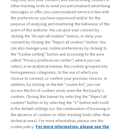
other tracking tools to send you personalised advertising
PIÙ FIDUCIA, PIÙ FUTURO
messages or offer you a personalised service in line with
the preferences you have expressed and/or for the
di Redazione E&M
purpose of analysing and monitoring the behaviour of the
users of this website. You can give your consent by
clicking the "Accept all cookies" button, or deny your
consent by clicking the "Reject all cookies" button. You
La consultazione dei libri è riservata esclusivamente
can also manage your cookie preferences by clicking to
agli abbonati Premium
the “Cookie setting” button and accessing to the area
called "Privacy preferences center", where you can
Accedi
Per registrati
Per abbonati
Legenda:
select, in an analytical manner, the cookies grouped into
homogeneous categories, to the use of which you
choose to consent, or confirm your previous choices. In
addition, by clicking on the link "cookie list", you can
access the list of cookies used, even the third party’s
cookies. Closing this banner by selecting the "Reject all
cookies" button or by selecting the “X” button will result
in the default settings (i.e. the continuation of browsing in
Contatti
the absence of cookies or other tracking tools other than
Abbonamenti
technical ones). For more information, please see the
Archivio rubriche
cookie policy.
For more information, please see the