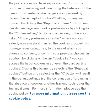
the preferences you have expressed and/or for the
di Generoso Branca
purpose of analysing and monitoring the behaviour of the
users of this website. You can give your consent by
clicking the "Accept all cookies" button, or deny your
consent by clicking the "Reject all cookies" button. You
La consultazione dei libri è riservata esclusivamente
can also manage your cookie preferences by clicking to
agli abbonati Premium
the “Cookie setting” button and accessing to the area
called "Privacy preferences center", where you can
Accedi
Per registrati
Per abbonati
Legenda:
select, in an analytical manner, the cookies grouped into
homogeneous categories, to the use of which you
choose to consent, or confirm your previous choices. In
addition, by clicking on the link "cookie list", you can
access the list of cookies used, even the third party’s
cookies. Closing this banner by selecting the "Reject all
cookies" button or by selecting the “X” button will result
in the default settings (i.e. the continuation of browsing in
Contatti
the absence of cookies or other tracking tools other than
Abbonamenti
technical ones). For more information, please see the
Archivio rubriche
cookie policy.
For more information, please see the
Privacy
cookie policy.
Cookie policy
Continue without Accepting