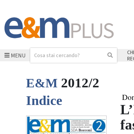
CH
MENU
Cerca
Cerca
RE
2012/2
E&M
Don
Indice
L’
fa