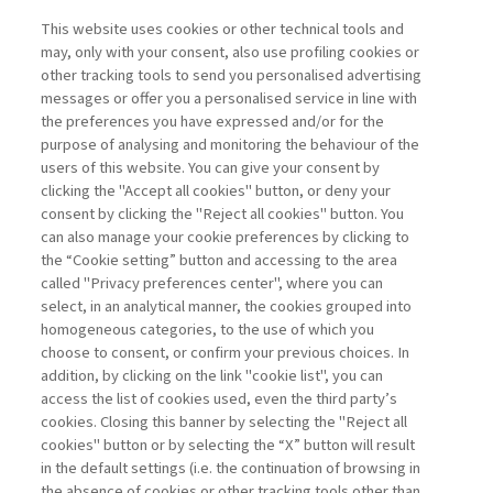
NEXTGEN MANAGEMENT
This website uses cookies or other technical tools and
may, only with your consent, also use profiling cookies or
L’IMPATTO DELLA PANDEMIA
other tracking tools to send you personalised advertising
SULLA COMUNICAZIONE ...
messages or offer you a personalised service in line with
the preferences you have expressed and/or for the
di Ginevra Testa
purpose of analysing and monitoring the behaviour of the
users of this website. You can give your consent by
clicking the "Accept all cookies" button, or deny your
consent by clicking the "Reject all cookies" button. You
La consultazione dei libri è riservata esclusivamente
can also manage your cookie preferences by clicking to
agli abbonati Premium
the “Cookie setting” button and accessing to the area
called "Privacy preferences center", where you can
Accedi
Per registrati
Per abbonati
Legenda:
select, in an analytical manner, the cookies grouped into
homogeneous categories, to the use of which you
choose to consent, or confirm your previous choices. In
addition, by clicking on the link "cookie list", you can
access the list of cookies used, even the third party’s
cookies. Closing this banner by selecting the "Reject all
cookies" button or by selecting the “X” button will result
in the default settings (i.e. the continuation of browsing in
Contatti
the absence of cookies or other tracking tools other than