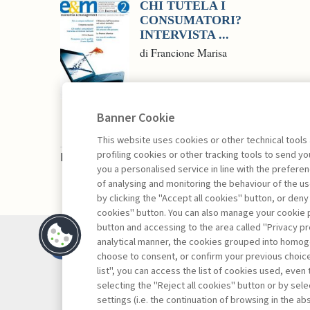
CHI TUTELA I
CONSUMATORI?
INTERVISTA ...
di Francione Marisa
Banner Cookie
This website uses cookies or other technical tools
profiling cookies or other tracking tools to send 
La consultazione dei libri è riservata esclusivam
you a personalised service in line with the prefer
of analysing and monitoring the behaviour of the us
by clicking the "Accept all cookies" button, or deny
cookies" button. You can also manage your cookie p
button and accessing to the area called "Privacy pr
Contatti
analytical manner, the cookies grouped into homog
Abbonamenti
choose to consent, or confirm your previous choices.
list", you can access the list of cookies used, even 
Archivio rubriche
selecting the "Reject all cookies" button or by selec
Privacy
settings (i.e. the continuation of browsing in the a
Cookie policy