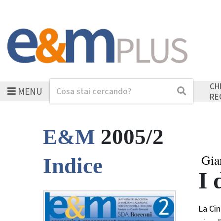
CH
MENU
Cerca
Cerca
RE
2005/2
E&M
Gia
Indice
I 
La Cin