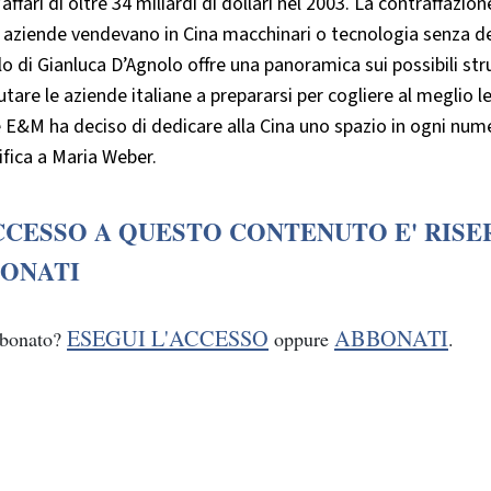
’affari di oltre 34 miliardi di dollari nel 2003. La contraffazi
aziende vendevano in Cina macchinari o tecnologia senza de
lo di Gianluca D’Agnolo offre una panoramica sui possibili st
utare le aziende italiane a prepararsi per cogliere al meglio 
 E&M ha deciso di dedicare alla Cina uno spazio in ogni numer
ifica a Maria Weber.
CCESSO A QUESTO CONTENUTO E' RISE
ONATI
ESEGUI L'ACCESSO
ABBONATI
bbonato?
oppure
.