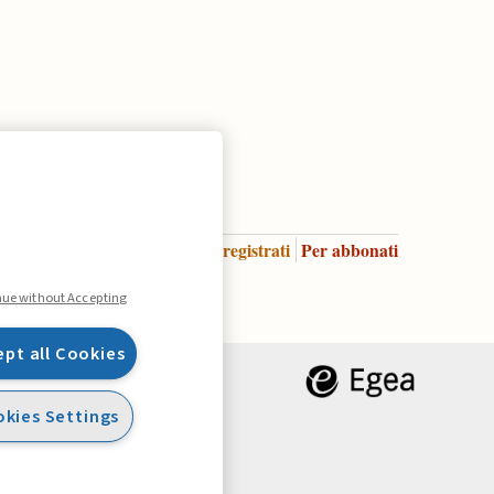
Accedi
Per registrati
Per abbonati
Legenda:
nue without Accepting
ept all Cookies
kies Settings