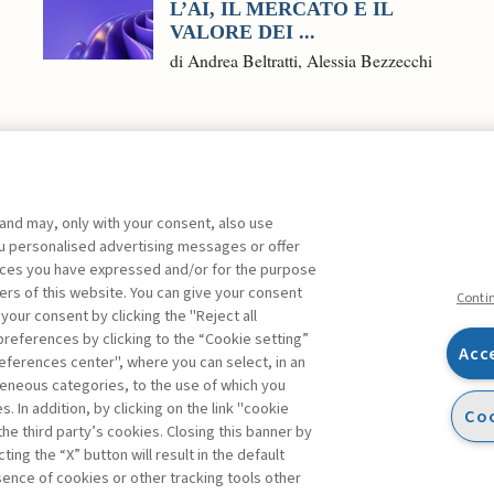
L’AI, IL MERCATO E IL
VALORE DEI ...
di Andrea Beltratti, Alessia Bezzecchi
 and may, only with your consent, also use
you personalised advertising messages or offer
ente agli abbonati Premium
ences you have expressed and/or for the purpose
ers of this website. You can give your consent
Conti
 your consent by clicking the "Reject all
references by clicking to the “Cookie setting”
Acc
eferences center", where you can select, in an
Facebook
Twitter
Linkedin
Feeds
eneous categories, to the use of which you
 In addition, by clicking on the link "cookie
Coo
the third party’s cookies. Closing this banner by
ting the “X” button will result in the default
bsence of cookies or other tracking tools other