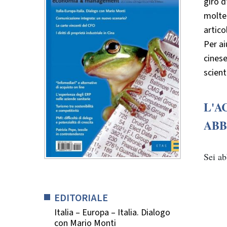
giro d
molte 
artico
Per ai
cinese
scient
L'A
ABB
Sei a
EDITORIALE
Italia – Europa – Italia. Dialogo
con Mario Monti