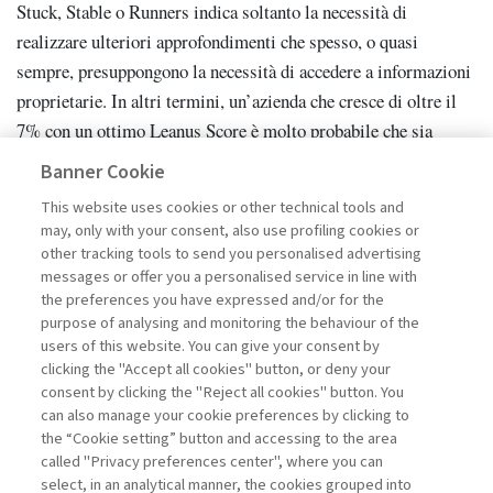
Stuck, Stable o Runners indica soltanto la necessità di
realizzare ulteriori approfondimenti che spesso, o quasi
sempre, presuppongono la necessità di accedere a informazioni
proprietarie. In altri termini, un’azienda che cresce di oltre il
7% con un ottimo Leanus Score è molto probabile che sia
davvero eccellente; allo stesso tempo una crescita del 6,5% e un
Banner Cookie
Leanus Score di 2,5 non presuppongono né una situazione
This website uses cookies or other technical tools and
aziendale disastrosa né tantomeno un’ipotesi di fallimento
may, only with your consent, also use profiling cookies or
imminente; l’appartenenza al gruppo Stuck può indicare però
other tracking tools to send you personalised advertising
messages or offer you a personalised service in line with
l’esistenza di sintomi che impongono all’analista la necessità
the preferences you have expressed and/or for the
di ulteriori esami. Discorso ancora diverso riguarda le aziende
purpose of analysing and monitoring the behaviour of the
con Leanus Score inferiori a 1,8 o ancor peggio negativi. In tali
users of this website. You can give your consent by
casi difficilmente l’analisi di dettaglio ricolloca l’impresa tra
clicking the "Accept all cookies" button, or deny your
consent by clicking the "Reject all cookies" button. You
quelle in salute.
can also manage your cookie preferences by clicking to
Torna alla nota numero 5
5
the “Cookie setting” button and accessing to the area
called "Privacy preferences center", where you can
In realtà, una piattaforma come Leanus sarebbe perfettamente
select, in an analytical manner, the cookies grouped into