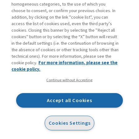
in grado di analizzare contemporaneamente tutti i bilanci di
homogeneous categories, to the use of which you
tutte le spa e srl italiane che sono obbligate al deposito presso
choose to consent, or confirm your previous choices. In
la Camera di Commercio. Occorre solo essere in grado di
addition, by clicking on the link "cookie list", you can
access the list of cookies used, even the third party’s
sostenere i costi di un’operazione di questo genere, che
cookies. Closing this banner by selecting the "Reject all
potrebbe arricchire le nostre conoscenze e quindi la nostra
cookies" button or by selecting the “X” button will result
capacità di agire in modo sensibile. Nei limiti ristretti dei
in the default settings (i.e. the continuation of browsing in
the absence of cookies or other tracking tools other than
nostri mezzi, abbiamo replicato questo tipo di analisi sui
technical ones). For more information, please see the
bilanci di diversi altri campioni, come quello delle aziende del
cookie policy.
For more information, please see the
vending, piuttosto che un altro composto da 20 grandi aziende
cookie policy.
del settore alimentare, o da 550 imprese tutte localizzate in
Continue without Accepting
Lombardia, e ancora le 15 maggiori imprese siderurgiche o i
grandi network televisivi. La vasta concordanza dei risultati ci
Accept all Cookies
offre qualche sia pur tenue motivo di rassicurazione in merito
al valore dell’analisi che abbiamo svolto e alle considerazioni
che ne abbiamo tratto.
Cookies Settings