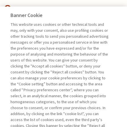
Banner Cookie
EDITORIALI
This website uses cookies or other technical tools and
may, only with your consent, also use profiling cookies or
IL BICCHIERE MEZZO PIENO
other tracking tools to send you personalised advertising
DELL’INNOVAZIONE ...
messages or offer you a personalised service in line with
the preferences you have expressed and/or for the
di Alberto Grando
purpose of analysing and monitoring the behaviour of the
users of this website. You can give your consent by
clicking the "Accept all cookies" button, or deny your
consent by clicking the "Reject all cookies" button. You
La consultazione dei libri è riservata esclusivamente
can also manage your cookie preferences by clicking to
agli abbonati Premium
the “Cookie setting” button and accessing to the area
called "Privacy preferences center", where you can
Accedi
Per registrati
Per abbonati
Legenda:
select, in an analytical manner, the cookies grouped into
homogeneous categories, to the use of which you
choose to consent, or confirm your previous choices. In
addition, by clicking on the link "cookie list", you can
access the list of cookies used, even the third party’s
cookies. Closing this banner by selecting the "Reject all