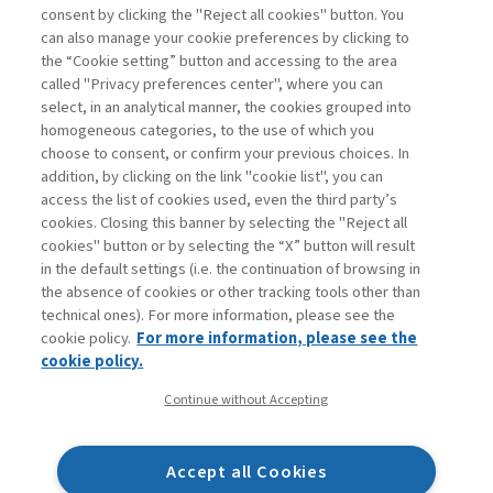
consent by clicking the "Reject all cookies" button. You
La consultazione dei libri è riservata esclusivamente
can also manage your cookie preferences by clicking to
agli abbonati Premium
the “Cookie setting” button and accessing to the area
called "Privacy preferences center", where you can
Accedi
Per registrati
Per abbonati
Legenda:
select, in an analytical manner, the cookies grouped into
homogeneous categories, to the use of which you
choose to consent, or confirm your previous choices. In
addition, by clicking on the link "cookie list", you can
access the list of cookies used, even the third party’s
cookies. Closing this banner by selecting the "Reject all
cookies" button or by selecting the “X” button will result
in the default settings (i.e. the continuation of browsing in
Contatti
the absence of cookies or other tracking tools other than
Abbonamenti
technical ones). For more information, please see the
Archivio rubriche
cookie policy.
For more information, please see the
Privacy
cookie policy.
Cookie policy
Continue without Accepting
Whistleblowing
Dichiarazione di accessibilità
Accept all Cookies
Mappa del sito