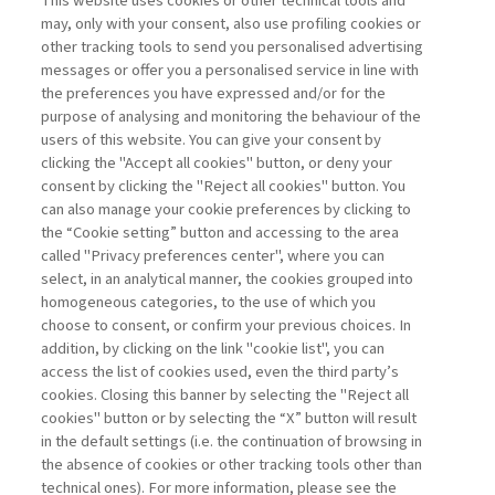
This website uses cookies or other technical tools and
may, only with your consent, also use profiling cookies or
LA FEDELTÀ DEI CLIENTI COME
other tracking tools to send you personalised advertising
LEVA STRATEGICA ...
messages or offer you a personalised service in line with
the preferences you have expressed and/or for the
di Bruno Busacca, Giuseppe Bertoli
purpose of analysing and monitoring the behaviour of the
users of this website. You can give your consent by
clicking the "Accept all cookies" button, or deny your
consent by clicking the "Reject all cookies" button. You
La consultazione dei libri è riservata esclusivamente
can also manage your cookie preferences by clicking to
agli abbonati Premium
the “Cookie setting” button and accessing to the area
called "Privacy preferences center", where you can
Accedi
Per registrati
Per abbonati
Legenda:
select, in an analytical manner, the cookies grouped into
homogeneous categories, to the use of which you
choose to consent, or confirm your previous choices. In
addition, by clicking on the link "cookie list", you can
access the list of cookies used, even the third party’s
cookies. Closing this banner by selecting the "Reject all
cookies" button or by selecting the “X” button will result
in the default settings (i.e. the continuation of browsing in
Contatti
the absence of cookies or other tracking tools other than
Abbonamenti
technical ones). For more information, please see the