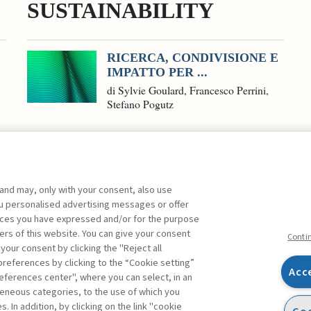
SUSTAINABILITY
RICERCA, CONDIVISIONE E
IMPATTO PER ...
di Sylvie Goulard, Francesco Perrini,
Stefano Pogutz
 and may, only with your consent, also use
you personalised advertising messages or offer
ente agli abbonati Premium
ences you have expressed and/or for the purpose
ers of this website. You can give your consent
Conti
 your consent by clicking the "Reject all
references by clicking to the “Cookie setting”
Acc
eferences center", where you can select, in an
Facebook
Twitter
Linkedin
Feeds
eneous categories, to the use of which you
 In addition, by clicking on the link "cookie