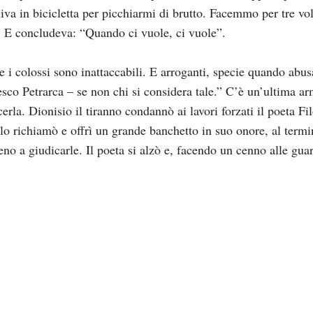
iva in bicicletta per picchiarmi di brutto. Facemmo per tre vol
. E concludeva: “Quando ci vuole, ci vuole”.
e i colossi sono inattaccabili. E arroganti, specie quando abu
sco Petrarca – se non chi si considera tale.” C’è un’ultima arm
erla. Dionisio il tiranno condannò ai lavori forzati il poeta Fil
 lo richiamò e offrì un grande banchetto in suo onore, al termi
eno a giudicarle. Il poeta si alzò e, facendo un cenno alle gua