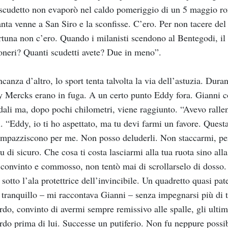
scudetto non evaporò nel caldo pomeriggio di un 5 maggio r
anta venne a San Siro e la sconfisse. C’ero. Per non tacere del
rtuna non c’ero. Quando i milanisti scendono al Bentegodi, il c
neri? Quanti scudetti avete? Due in meno”.
canza d’altro, lo sport tenta talvolta la via dell’astuzia. Dur
 Mercks erano in fuga. A un certo punto Eddy fora. Gianni co
dali ma, dopo pochi chilometri, viene raggiunto. “Avevo ralle
. “Eddy, io ti ho aspettato, ma tu devi farmi un favore. Quest
 impazziscono per me. Non posso deluderli. Non staccarmi, per
tu di sicuro. Che cosa ti costa lasciarmi alla tua ruota sino al
convinto e commosso, non tentò mai di scrollarselo di dosso.
sotto l’ala protettrice dell’invincibile. Un quadretto quasi pate
 tranquillo – mi raccontava Gianni – senza impegnarsi più di ta
rdo, convinto di avermi sempre remissivo alle spalle, gli ultimi
rdo prima di lui. Successe un putiferio. Non fu neppure poss