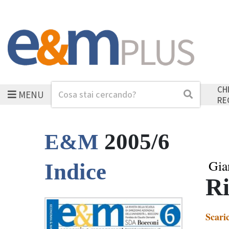
CH
MENU
Cerca
Cerca
RE
2005/6
E&M
Gia
Indice
Ri
Scari