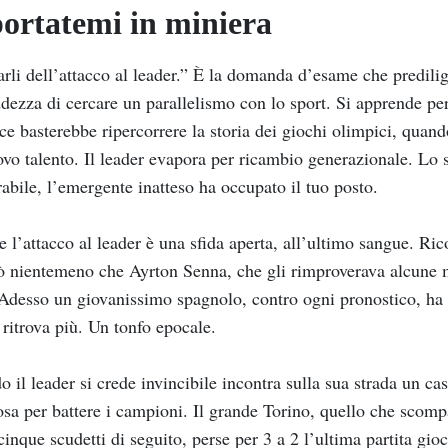
ortatemi in miniera
rli dell’attacco al leader.” È la domanda d’esame che predili
ddezza di cercare un parallelismo con lo sport. Si apprende p
ce basterebbe ripercorrere la storia dei giochi olimpici, quand
vo talento. Il leader evapora per ricambio generazionale. Lo
rabile, l’emergente inatteso ha occupato il tuo posto.
e l’attacco al leader è una sfida aperta, all’ultimo sangue.
ò nientemeno che Ayrton Senna, che gli rimproverava alcune 
 Adesso un giovanissimo spagnolo, contro ogni pronostico, ha m
 ritrova più. Un tonfo epocale.
 il leader si crede invincibile incontra sulla sua strada un ca
sa per battere i campioni. Il grande Torino, quello che scomp
cinque scudetti di seguito, perse per 3 a 2 l’ultima partita gi