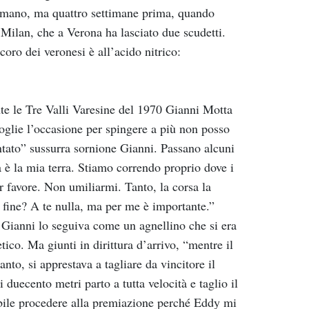
omano, ma quattro settimane prima, quando
 Milan, che a Verona ha lasciato due scudetti.
oro dei veronesi è all’acido nitrico:
ante le Tre Valli Varesine del 1970 Gianni Motta
glie l’occasione per spingere a più non posso
ntato” sussurra sornione Gianni. Passano alcuni
a è la mia terra. Stiamo correndo proprio dove i
 favore. Non umiliarmi. Tanto, la corsa la
la fine? A te nulla, ma per me è importante.”
 Gianni lo seguiva come un agnellino che si era
tico. Ma giunti in dirittura d’arrivo, “mentre il
nto, si apprestava a tagliare da vincitore il
 duecento metri parto a tutta velocità e taglio il
ibile procedere alla premiazione perché Eddy mi