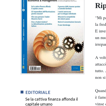
Rip
“Mi pa
la fre
E inve
un nuo
irrepa
A volt
attacc
tutto.
non si
Quando
EDITORIALE
è famo
Se la cattiva finanza affonda il
vinse 
capitale umano