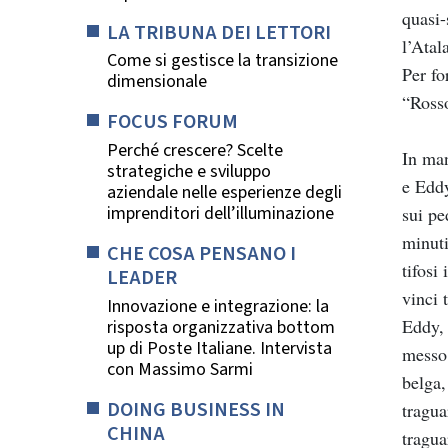
quasi-
LA TRIBUNA DEI LETTORI
l’Atal
Come si gestisce la transizione
Per fo
dimensionale
“Rosso
FOCUS FORUM
Perché crescere? Scelte
In man
strategiche e sviluppo
e Eddy
aziendale nelle esperienze degli
imprenditori dell’illuminazione
sui pe
minuti
CHE COSA PENSANO I
tifosi
LEADER
vinci 
Innovazione e integrazione: la
Eddy, 
risposta organizzativa bottom
up di Poste Italiane. Intervista
messo 
con Massimo Sarmi
belga,
DOING BUSINESS IN
tragua
CHINA
tragua