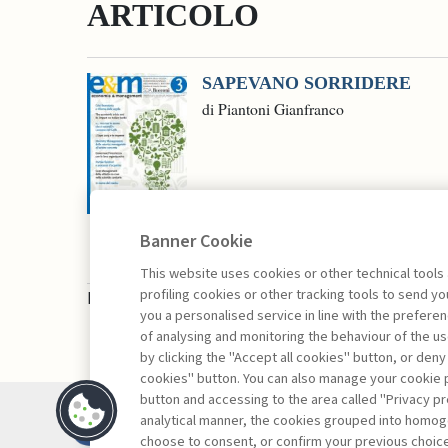
ARTICOLO
SAPEVANO SORRIDERE
di Piantoni Gianfranco
Banner Cookie
This website uses cookies or other technical tools
profiling cookies or other tracking tools to send 
La consultazione dei libri è riservata esclusivam
you a personalised service in line with the prefer
of analysing and monitoring the behaviour of the us
by clicking the "Accept all cookies" button, or deny
cookies" button. You can also manage your cookie p
button and accessing to the area called "Privacy pr
Contatti
analytical manner, the cookies grouped into homog
Abbonamenti
choose to consent, or confirm your previous choices.