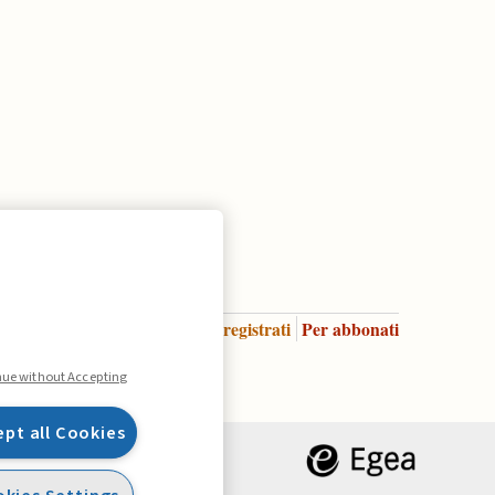
Accedi
Per registrati
Per abbonati
Legenda:
nue without Accepting
ept all Cookies