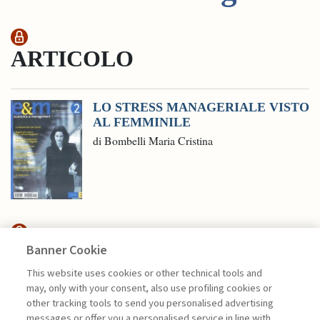
ARTICOLO
LO STRESS MANAGERIALE VISTO
AL FEMMINILE
di Bombelli Maria Cristina
Banner Cookie
E&MPODCAST
This website uses cookies or other technical tools and
may, only with your consent, also use profiling cookies or
UNITI NELLA DIVERSITÀ: VERSO
other tracking tools to send you personalised advertising
UN MODELLO ...
messages or offer you a personalised service in line with