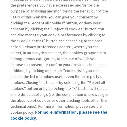
the preferences you have expressed and/or for the
di Alessandro Zattoni
purpose of analysing and monitoring the behaviour of the
users of this website. You can give your consent by
clicking the "Accept all cookies" button, or deny your
consent by clicking the "Reject all cookies" button. You
La consultazione dei libri è riservata esclusivamente
can also manage your cookie preferences by clicking to
agli abbonati Premium
the “Cookie setting” button and accessing to the area
called "Privacy preferences center", where you can
Accedi
Per registrati
Per abbonati
Legenda:
select, in an analytical manner, the cookies grouped into
homogeneous categories, to the use of which you
choose to consent, or confirm your previous choices. In
addition, by clicking on the link "cookie list", you can
access the list of cookies used, even the third party’s
cookies. Closing this banner by selecting the "Reject all
cookies" button or by selecting the “X” button will result
in the default settings (i.e. the continuation of browsing in
Contatti
the absence of cookies or other tracking tools other than
Abbonamenti
technical ones). For more information, please see the
Archivio rubriche
cookie policy.
For more information, please see the
Privacy
cookie policy.
Cookie policy