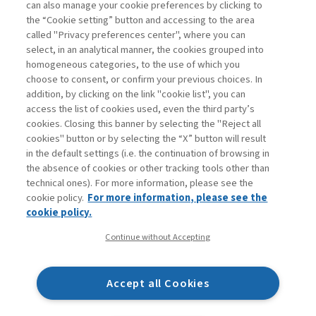
can also manage your cookie preferences by clicking to
agli abbonati Premium
the “Cookie setting” button and accessing to the area
called "Privacy preferences center", where you can
Accedi
Per registrati
Per abbonati
Legenda:
select, in an analytical manner, the cookies grouped into
homogeneous categories, to the use of which you
choose to consent, or confirm your previous choices. In
addition, by clicking on the link "cookie list", you can
access the list of cookies used, even the third party’s
cookies. Closing this banner by selecting the "Reject all
cookies" button or by selecting the “X” button will result
in the default settings (i.e. the continuation of browsing in
Contatti
the absence of cookies or other tracking tools other than
Abbonamenti
technical ones). For more information, please see the
Archivio rubriche
cookie policy.
For more information, please see the
Privacy
cookie policy.
Cookie policy
Continue without Accepting
Whistleblowing
Dichiarazione di accessibilità
Accept all Cookies
Mappa del sito
Facebook
Twitter
Linkedin
Feeds