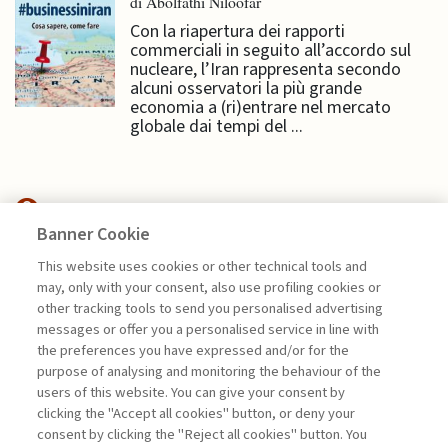
di Abolfathi Niloofar
Con la riapertura dei rapporti
commerciali in seguito all’accordo sul
nucleare, l’Iran rappresenta secondo
alcuni osservatori la più grande
economia a (ri)entrare nel mercato
globale dai tempi del ...
Banner Cookie
NEXTGEN MANAGEMENT
This website uses cookies or other technical tools and
may, only with your consent, also use profiling cookies or
OLTRE LA REALTÀ FISICA.
other tracking tools to send you personalised advertising
PACKAGING ...
messages or offer you a personalised service in line with
the preferences you have expressed and/or for the
di Generoso Branca
purpose of analysing and monitoring the behaviour of the
users of this website. You can give your consent by
clicking the "Accept all cookies" button, or deny your
consent by clicking the "Reject all cookies" button. You
La consultazione dei libri è riservata esclusivamente