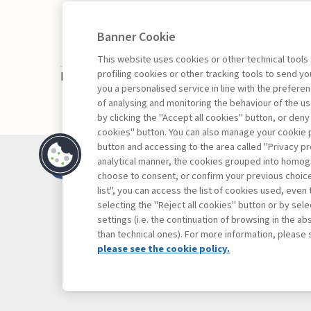
Banner Cookie
This website uses cookies or other technical tools
profiling cookies or other tracking tools to send 
La consultazione dei libri è riservata esclusivam
you a personalised service in line with the prefer
of analysing and monitoring the behaviour of the us
by clicking the "Accept all cookies" button, or deny
cookies" button. You can also manage your cookie p
button and accessing to the area called "Privacy pr
Contatti
analytical manner, the cookies grouped into homog
Abbonamenti
choose to consent, or confirm your previous choices.
list", you can access the list of cookies used, even 
Archivio rubriche
selecting the "Reject all cookies" button or by selec
Privacy
settings (i.e. the continuation of browsing in the a
Cookie policy
than technical ones). For more information, please 
Whistleblowing
please see the cookie policy.
Dichiarazione di 
Mappa del sito