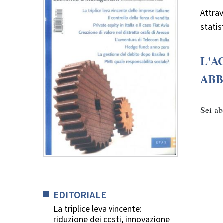
Attrav
statist
L'A
ABB
Sei a
EDITORIALE
La triplice leva vincente:
riduzione dei costi, innovazione