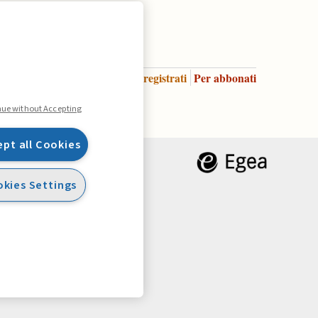
Accedi
Per registrati
Per abbonati
Legenda:
nue without Accepting
ept all Cookies
kies Settings