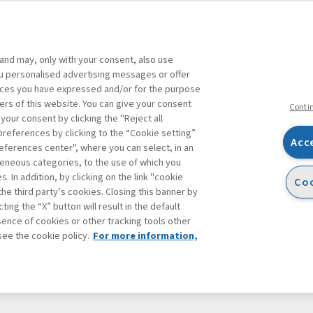
 and may, only with your consent, also use
you personalised advertising messages or offer
ente agli abbonati Premium
ences you have expressed and/or for the purpose
ers of this website. You can give your consent
Conti
 your consent by clicking the "Reject all
references by clicking to the “Cookie setting”
Acc
eferences center", where you can select, in an
Facebook
Twitter
Linkedin
Feeds
eneous categories, to the use of which you
 In addition, by clicking on the link "cookie
Coo
the third party’s cookies. Closing this banner by
ting the “X” button will result in the default
bsence of cookies or other tracking tools other
see the cookie policy.
For more information,
accessibilità