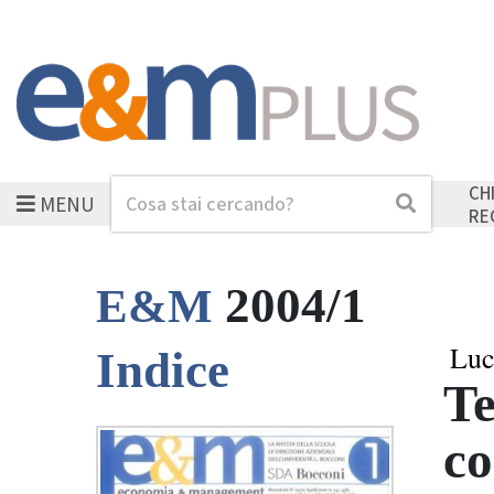
CH
MENU
Cerca
Cerca
RE
2004/1
E&M
Luc
Indice
Te
co