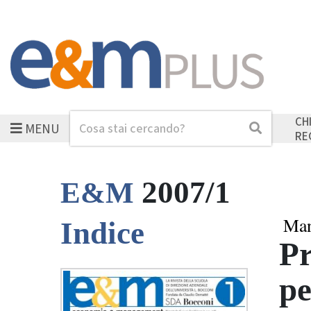
CH
MENU
Cerca
Cerca
RE
2007/1
E&M
Man
Indice
Pr
pe