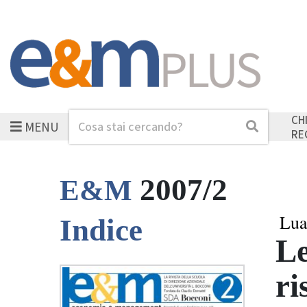
CH
MENU
Cerca
Cerca
RE
2007/2
E&M
Lua
Indice
Le
ri