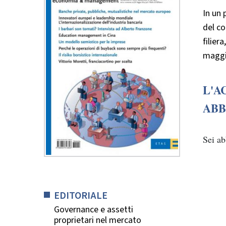
In un
del co
filier
maggio
L'A
ABB
Sei a
EDITORIALE
Governance e assetti
proprietari nel mercato