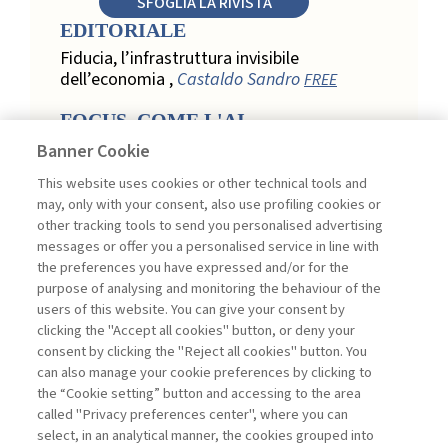
SFOGLIA LA RIVISTA
EDITORIALE
Fiducia, l’infrastruttura invisibile
dell’economia ,
Castaldo Sandro
FREE
FOCUS. COME L'AI
TRASFORMA LA LOYALTY
Banner Cookie
NEL RETAIL
This website uses cookies or other technical tools and
Relazione, personalizzazione e
may, only with your consent, also use profiling cookies or
misurazione: come l’AI trasforma la
other tracking tools to send you personalised advertising
loyalty nel retail ,
Acconciamessa
messages or offer you a personalised service in line with
Emanuele
the preferences you have expressed and/or for the
purpose of analysing and monitoring the behaviour of the
Evidenze da uno studio qualitativo nel
users of this website. You can give your consent by
retail: loyalty e fiducia nella
clicking the "Accept all cookies" button, or deny your
trasformazione digitale ,
Penco Lara,
consent by clicking the "Reject all cookies" button. You
Testa Ginevra
can also manage your cookie preferences by clicking to
Touchpoint ed enabler nella loyalty
the “Cookie setting” button and accessing to the area
digitale: un modello per progettare la
called "Privacy preferences center", where you can
relazione con il cliente ,
Ciacci Andrea,
select, in an analytical manner, the cookies grouped into