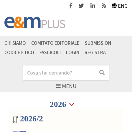
Facebook
Twitter
Linkedin
Feeds
ENG
CHI SIAMO
COMITATO EDITORIALE
SUBMISSION
CODICE ETICO
FASCICOLI
LOGIN
REGISTRATI
Cerca
Cerca
MENU
Seleziona anno
Seleziona anno
Archivio riviste
2026/2