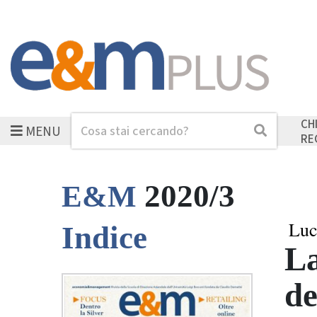
CH
MENU
Cerca
Cerca
RE
2020/3
E&M
Luc
Indice
La
de