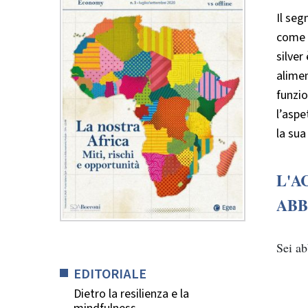
Il seg
come u
silver
alimen
funzio
l’aspe
la sua
L'A
ABB
Sei a
EDITORIALE
Dietro la resilienza e la