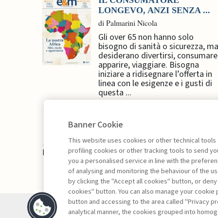
IL CONSUMATORE
LONGEVO, ANZI SENZA ...
di Palmarini Nicola
Gli over 65 non hanno solo
bisogno di sanità o sicurezza, m
desiderano divertirsi, consumare
apparire, viaggiare. Bisogna
iniziare a ridisegnare l’offerta in
linea con le esigenze e i gusti di
questa ...
Banner Cookie
This website uses cookies or other technical tools
profiling cookies or other tracking tools to send 
La consultazione dei libri è riservata esclusivam
you a personalised service in line with the prefer
of analysing and monitoring the behaviour of the us
by clicking the "Accept all cookies" button, or deny
cookies" button. You can also manage your cookie p
button and accessing to the area called "Privacy pr
Contatti
analytical manner, the cookies grouped into homog