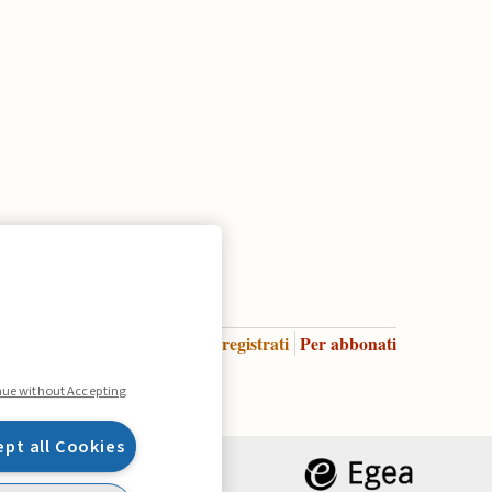
Accedi
Per registrati
Per abbonati
Legenda:
nue without Accepting
ept all Cookies