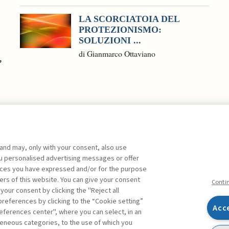
LA SCORCIATOIA DEL
PROTEZIONISMO:
SOLUZIONI ...
a
di Gianmarco Ottaviano
,
 and may, only with your consent, also use
you personalised advertising messages or offer
ente agli abbonati Premium
ences you have expressed and/or for the purpose
ers of this website. You can give your consent
Conti
 your consent by clicking the "Reject all
references by clicking to the “Cookie setting”
Acc
eferences center", where you can select, in an
Facebook
Twitter
Linkedin
Feeds
eneous categories, to the use of which you