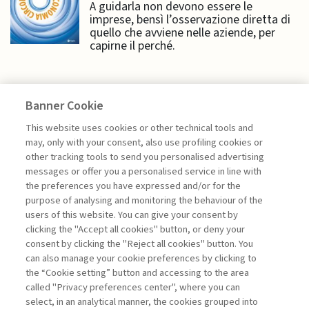
A guidarla non devono essere le
imprese, bensì l’osservazione diretta di
quello che avviene nelle aziende, per
capirne il perché.
Banner Cookie
EDITORIALI
This website uses cookies or other technical tools and
may, only with your consent, also use profiling cookies or
other tracking tools to send you personalised advertising
messages or offer you a personalised service in line with
UNA RIVISTA DI IMPATTO
the preferences you have expressed and/or for the
di Sandro Castaldo
purpose of analysing and monitoring the behaviour of the
users of this website. You can give your consent by
clicking the "Accept all cookies" button, or deny your
consent by clicking the "Reject all cookies" button. You
La consultazione dei libri è riservata esclusivamente
can also manage your cookie preferences by clicking to
agli abbonati Premium
the “Cookie setting” button and accessing to the area
called "Privacy preferences center", where you can
Accedi
Per registrati
Per abbonati
Legenda:
select, in an analytical manner, the cookies grouped into