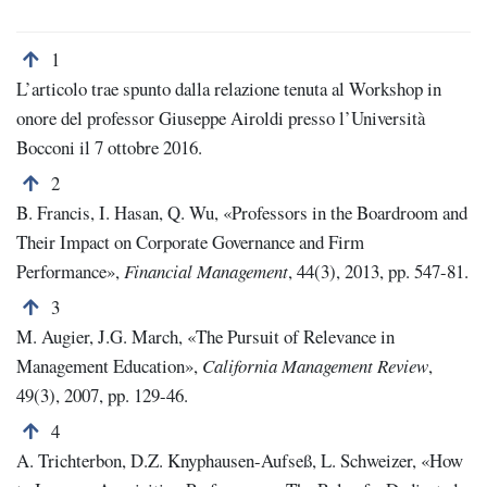
Torna alla nota numero 1
1
L’articolo trae spunto dalla relazione tenuta al Workshop in
onore del professor Giuseppe Airoldi presso l’Università
Bocconi il 7 ottobre 2016.
Torna alla nota numero 2
2
B. Francis, I. Hasan, Q. Wu, «Professors in the Boardroom and
Their Impact on Corporate Governance and Firm
Performance»,
Financial Management
, 44(3), 2013, pp. 547-81.
Torna alla nota numero 3
3
M. Augier, J.G. March, «The Pursuit of Relevance in
Management Education»,
California Management Review
,
49(3), 2007, pp. 129-46.
Torna alla nota numero 4
4
A. Trichterbon, D.Z. Knyphausen-Aufseß, L. Schweizer, «How