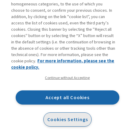
homogeneous categories, to the use of which you
La leadership in contesti complessi deve pertanto
choose to consent, or confirm your previous choices. In
addition, by clicking on the link "cookie list", you can
essere
«
wise leadership
»
. Esercitarla significa
access the list of cookies used, even the third party’s
sviluppare consapevolezza di sé (dei propri limiti e
cookies. Closing this banner by selecting the "Reject all
delle proprie conoscenze) e del contesto in cui si
cookies" button or by selecting the “X” button will result
in the default settings (i.e. the continuation of browsing in
opera; ma anche saper interpretare la realtà,
the absence of cookies or other tracking tools other than
osservandola da molteplici punti di vista e
technical ones). For more information, please see the
minimizzando gli effetti negativi delle nostre azioni
cookie policy.
For more information, please see the
cookie policy.
sul sistema. In sintesi, leadership significa soprattutto
«pensare bene» e «agire per il bene comune».
Continue without Accepting
La wise leadership si fonda su quattro abilitatori che
Accept all Cookies
ne favoriscono l’adozione. Con il termine
«abilitatore» intendiamo un set di competenze,
Cookies Settings
attitudini, tratti e orientamenti valoriali che,
combinati tra loro, favoriscono l’emergere di un