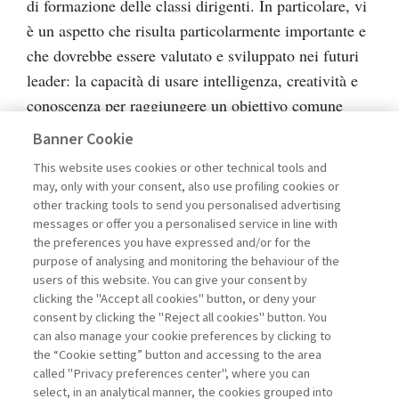
di formazione delle classi dirigenti. In particolare, vi
è un aspetto che risulta particolarmente importante e
che dovrebbe essere valutato e sviluppato nei futuri
leader: la capacità di usare intelligenza, creatività e
conoscenza per raggiungere un obiettivo comune
bilanciando gli interessi personali, interpersonali ed
Banner Cookie
extrapersonali, gli effetti di breve e di lungo termine,
This website uses cookies or other technical tools and
adattandosi all’ambiente in cui agisce e plasmandolo
may, only with your consent, also use profiling cookies or
per renderlo più favorevole al risultato che si vuole
other tracking tools to send you personalised advertising
messages or offer you a personalised service in line with
ottenere.
the preferences you have expressed and/or for the
purpose of analysing and monitoring the behaviour of the
Forse sorprenderà sapere che questa abilità
users of this website. You can give your consent by
clicking the "Accept all cookies" button, or deny your
rappresenta la definizione accademica più accreditata
consent by clicking the "Reject all cookies" button. You
del concetto di saggezza, che può essere considerata
can also manage your cookie preferences by clicking to
come l’arte del bilanciamento tra
trade-off
in vista di
the “Cookie setting” button and accessing to the area
called "Privacy preferences center", where you can
[8]
un bene comune
.
select, in an analytical manner, the cookies grouped into