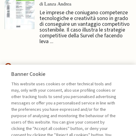
di Lanza Andrea
Le imprese che coniugano competenze
tecnologiche e creatività sono in grado
di conseguire un vantaggio competitivo
sostenibile. Il caso illustra le strategie
competitive della Survel che facendo
leva ...
Banner Cookie
HIGHLIGHTS
This website uses cookies or other technical tools and
may, only with your consent, also use profiling cookies or
other tracking tools to send you personalised advertising
COME IMPARARE A
messages or offer you a personalised service in line with
MASSIMIZZARE L’IMPATTO
the preferences you have expressed and/or for the
di Nic Beech, Paul Hibbert e Katy Mason
purpose of analysing and monitoring the behaviour of the
users of this website. You can give your consent by
clicking the "Accept all cookies" button, or deny your
consent by clicking the "Reject all cookies" button. You