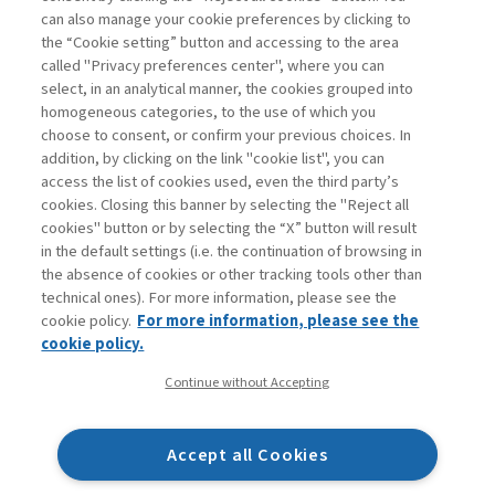
La consultazione dei libri è riservata esclusivamente
can also manage your cookie preferences by clicking to
agli abbonati Premium
the “Cookie setting” button and accessing to the area
called "Privacy preferences center", where you can
Accedi
Per registrati
Per abbonati
Legenda:
select, in an analytical manner, the cookies grouped into
homogeneous categories, to the use of which you
choose to consent, or confirm your previous choices. In
addition, by clicking on the link "cookie list", you can
access the list of cookies used, even the third party’s
cookies. Closing this banner by selecting the "Reject all
cookies" button or by selecting the “X” button will result
in the default settings (i.e. the continuation of browsing in
Contatti
the absence of cookies or other tracking tools other than
Abbonamenti
technical ones). For more information, please see the
Archivio rubriche
cookie policy.
For more information, please see the
Privacy
cookie policy.
Cookie policy
Continue without Accepting
Whistleblowing
Dichiarazione di accessibilità
Accept all Cookies
Mappa del sito