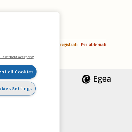
Accedi
Per registrati
Per abbonati
Legenda:
nue without Accepting
ept all Cookies
kies Settings