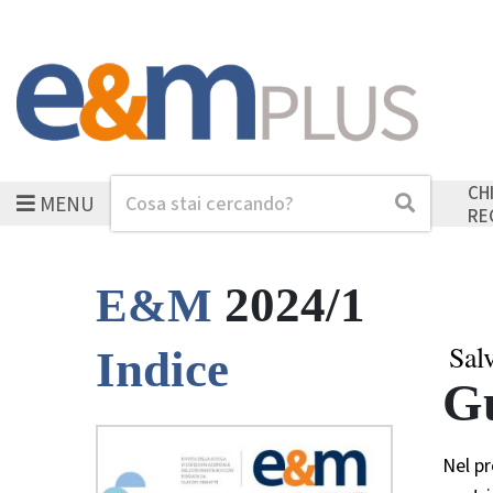
CH
MENU
Cerca
Cerca
RE
2024/1
E&M
Sal
Indice
Gu
Nel pr