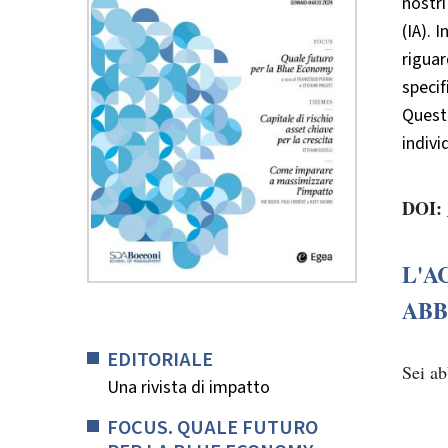
nostri
(IA). 
riguar
specif
Questo
indivi
DOI:
L'A
ABB
EDITORIALE
Sei a
Una rivista di impatto
FOCUS. QUALE FUTURO