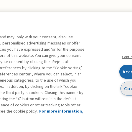
 and may, only with your consent, also use
you personalised advertising messages or offer
ente agli abbonati Premium
ences you have expressed and/or for the purpose
ers of this website. You can give your consent
Conti
 your consent by clicking the "Reject all
references by clicking to the “Cookie setting”
Acc
eferences center", where you can select, in an
Facebook
Twitter
Linkedin
Feeds
eneous categories, to the use of which you
 In addition, by clicking on the link "cookie
Coo
the third party’s cookies. Closing this banner by
ting the “X” button will result in the default
bsence of cookies or other tracking tools other
see the cookie policy.
For more information,
accessibilità