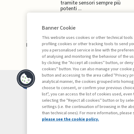
tramite sensori sempre più
potenti ...
Banner Cookie
This website uses cookies or other technical tools
profiling cookies or other tracking tools to send 
La consultazione dei libri è riservata esclusivam
you a personalised service in line with the prefer
of analysing and monitoring the behaviour of the us
by clicking the "Accept all cookies" button, or deny
cookies" button. You can also manage your cookie p
button and accessing to the area called "Privacy pr
Contatti
analytical manner, the cookies grouped into homog
Abbonamenti
choose to consent, or confirm your previous choices.
list", you can access the list of cookies used, even 
Archivio rubriche
selecting the "Reject all cookies" button or by selec
Privacy
settings (i.e. the continuation of browsing in the a
Cookie policy
than technical ones). For more information, please 
Whistleblowing
please see the cookie policy.
Dichiarazione di 
Mappa del sito