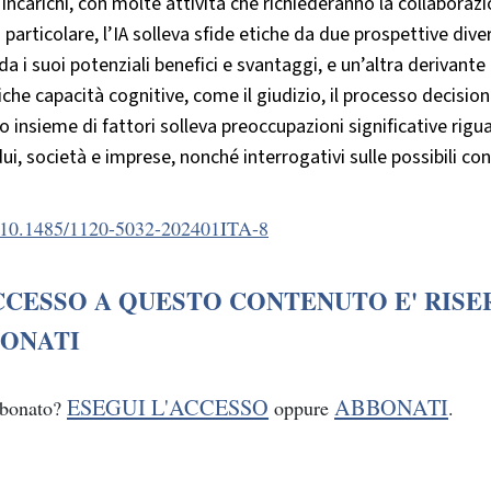
 incarichi, con molte attività che richiederanno la collaborazi
In particolare, l’IA solleva sfide etiche da due prospettive di
da i suoi potenziali benefici e svantaggi, e un’altra derivante
iche capacità cognitive, come il giudizio, il processo decisiona
 insieme di fattori solleva preoccupazioni significative rigua
dui, società e imprese, nonché interrogativi sulle possibili c
10.1485/1120-5032-202401ITA-8
CCESSO A QUESTO CONTENUTO E' RISE
ONATI
ESEGUI L'ACCESSO
ABBONATI
bbonato?
oppure
.