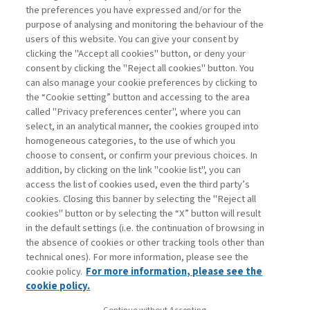
the preferences you have expressed and/or for the
di Bruno Busacca, Giuseppe Bertoli
purpose of analysing and monitoring the behaviour of the
users of this website. You can give your consent by
clicking the "Accept all cookies" button, or deny your
consent by clicking the "Reject all cookies" button. You
La consultazione dei libri è riservata esclusivamente
can also manage your cookie preferences by clicking to
agli abbonati Premium
the “Cookie setting” button and accessing to the area
called "Privacy preferences center", where you can
Accedi
Per registrati
Per abbonati
Legenda:
select, in an analytical manner, the cookies grouped into
homogeneous categories, to the use of which you
choose to consent, or confirm your previous choices. In
addition, by clicking on the link "cookie list", you can
access the list of cookies used, even the third party’s
cookies. Closing this banner by selecting the "Reject all
cookies" button or by selecting the “X” button will result
in the default settings (i.e. the continuation of browsing in
Contatti
the absence of cookies or other tracking tools other than
Abbonamenti
technical ones). For more information, please see the
Archivio rubriche
cookie policy.
For more information, please see the
Privacy
cookie policy.
Cookie policy