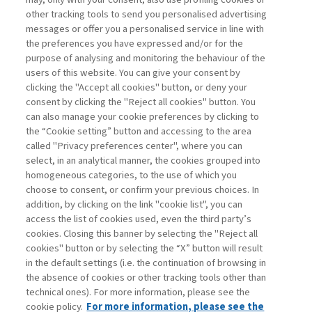
IL BICCHIERE MEZZO PIENO
other tracking tools to send you personalised advertising
DELL’INNOVAZIONE ...
messages or offer you a personalised service in line with
the preferences you have expressed and/or for the
di Alberto Grando
purpose of analysing and monitoring the behaviour of the
users of this website. You can give your consent by
clicking the "Accept all cookies" button, or deny your
consent by clicking the "Reject all cookies" button. You
La consultazione dei libri è riservata esclusivamente
can also manage your cookie preferences by clicking to
agli abbonati Premium
the “Cookie setting” button and accessing to the area
called "Privacy preferences center", where you can
Accedi
Per registrati
Per abbonati
Legenda:
select, in an analytical manner, the cookies grouped into
homogeneous categories, to the use of which you
choose to consent, or confirm your previous choices. In
addition, by clicking on the link "cookie list", you can
access the list of cookies used, even the third party’s
cookies. Closing this banner by selecting the "Reject all
cookies" button or by selecting the “X” button will result
in the default settings (i.e. the continuation of browsing in
Contatti
the absence of cookies or other tracking tools other than
Abbonamenti
technical ones). For more information, please see the
Archivio rubriche
cookie policy.
For more information, please see the