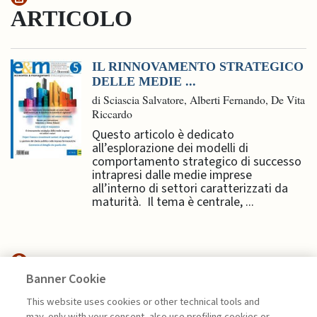
ARTICOLO
IL RINNOVAMENTO STRATEGICO
DELLE MEDIE ...
di Sciascia Salvatore, Alberti Fernando, De Vita
Riccardo
Questo articolo è dedicato
all’esplorazione dei modelli di
comportamento strategico di successo
intrapresi dalle medie imprese
all’interno di settori caratterizzati da
maturità. Il tema è centrale, ...
Banner Cookie
EDITORIALI
This website uses cookies or other technical tools and
may, only with your consent, also use profiling cookies or