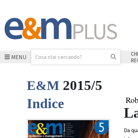
CH
MENU
Cerca
Cerca
RE
2015/5
E&M
Rob
Indice
La
Da qua