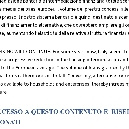
mediazione bancaria e intermediazione finanziaria totale sc
la media dei paesi europei. Il volume dei prestiti concessi alle
 presso il nostro sistema bancario è quindi destinato a sce
di finanziamento alternative, che dovrebbero ampliare gli oriz
e, aumentando l’elasticità della relativa struttura finanziari
KING WILL CONTINUE. For some years now, Italy seems to h
ee a progressive reduction in the banking intermediation and 
r to the European average. The volume of loans granted by 
ial firms is therefore set to fall. Conversely, alternative fo
s available to households and enterprises, thereby increasing 
ure.
CCESSO A QUESTO CONTENUTO E' RISE
ONATI