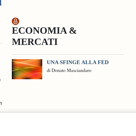
i
ECONOMIA &
MERCATI
UNA SFINGE ALLA FED
di Donato Masciandaro
e
n