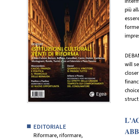
inter
più al
essere
forme 
impres
DEBAN
will s
close
financ
choice
struct
L'A
EDITORIALE
ABB
Riformare, riformare,