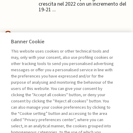
crescita nel 2022 con un incremento del
19-21 ...
Banner Cookie
HIGHLIGHTS
This website uses cookies or other technical tools and
may, only with your consent, also use profiling cookies or
PROFITTO E DISUGUAGLIANZE:
other tracking tools to send you personalised advertising
UNA RELAZIONE ...
messages or offer you a personalised service in line with
the preferences you have expressed and/or for the
di Alessandro Sura, Emanuele Di Ventura
purpose of analysing and monitoring the behaviour of the
users of this website. You can give your consent by
clicking the "Accept all cookies" button, or deny your
consent by clicking the "Reject all cookies" button. You
La consultazione dei libri è riservata esclusivamente
can also manage your cookie preferences by clicking to
agli abbonati Premium
the “Cookie setting” button and accessing to the area
called "Privacy preferences center", where you can
Accedi
Per registrati
Per abbonati
Legenda:
select, in an analytical manner, the cookies grouped into
homogeneous categories, to the use of which you