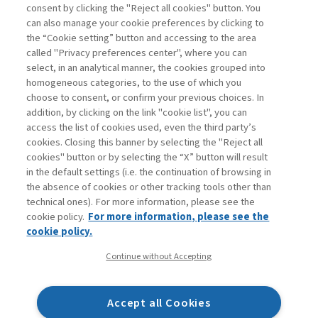
consent by clicking the "Reject all cookies" button. You
La consultazione dei libri è riservata esclusivamente
can also manage your cookie preferences by clicking to
agli abbonati Premium
the “Cookie setting” button and accessing to the area
called "Privacy preferences center", where you can
Accedi
Per registrati
Per abbonati
Legenda:
select, in an analytical manner, the cookies grouped into
homogeneous categories, to the use of which you
choose to consent, or confirm your previous choices. In
addition, by clicking on the link "cookie list", you can
access the list of cookies used, even the third party’s
cookies. Closing this banner by selecting the "Reject all
cookies" button or by selecting the “X” button will result
in the default settings (i.e. the continuation of browsing in
Contatti
the absence of cookies or other tracking tools other than
Abbonamenti
technical ones). For more information, please see the
Archivio rubriche
cookie policy.
For more information, please see the
Privacy
cookie policy.
Cookie policy
Continue without Accepting
Whistleblowing
Dichiarazione di accessibilità
Accept all Cookies
Mappa del sito