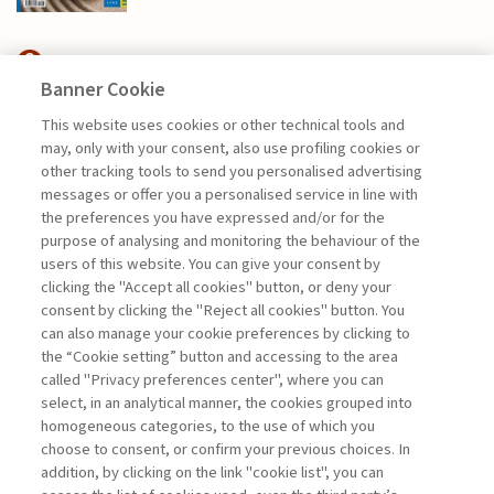
Banner Cookie
FINANCE
This website uses cookies or other technical tools and
may, only with your consent, also use profiling cookies or
other tracking tools to send you personalised advertising
L’EDUCAZIONE FINANZIARIA:
messages or offer you a personalised service in line with
QUALE PROGETTO ...
the preferences you have expressed and/or for the
di Andrea Beltratti, Alessia Bezzecchi
purpose of analysing and monitoring the behaviour of the
users of this website. You can give your consent by
clicking the "Accept all cookies" button, or deny your
consent by clicking the "Reject all cookies" button. You
La consultazione dei libri è riservata esclusivamente
can also manage your cookie preferences by clicking to
agli abbonati Premium
the “Cookie setting” button and accessing to the area
called "Privacy preferences center", where you can
Accedi
Per registrati
Per abbonati
Legenda:
select, in an analytical manner, the cookies grouped into
homogeneous categories, to the use of which you
choose to consent, or confirm your previous choices. In
addition, by clicking on the link "cookie list", you can