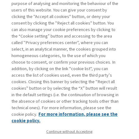
sui processi ...
purpose of analysing and monitoring the behaviour of the
users of this website. You can give your consent by
clicking the "Accept all cookies" button, or deny your
consent by clicking the "Reject all cookies" button. You
La consultazione dei libri è riservata esclusivamente
can also manage your cookie preferences by clicking to
agli abbonati Premium
the “Cookie setting” button and accessing to the area
called "Privacy preferences center", where you can
Accedi
Per registrati
Per abbonati
Legenda:
select, in an analytical manner, the cookies grouped into
homogeneous categories, to the use of which you
choose to consent, or confirm your previous choices. In
addition, by clicking on the link "cookie list", you can
access the list of cookies used, even the third party’s
cookies. Closing this banner by selecting the "Reject all
cookies" button or by selecting the “X” button will result
in the default settings (i.e. the continuation of browsing in
Contatti
the absence of cookies or other tracking tools other than
Abbonamenti
technical ones). For more information, please see the
Archivio rubriche
cookie policy.
For more information, please see the
Privacy
cookie policy.
Cookie policy
Continue without Accepting
Whistleblowing