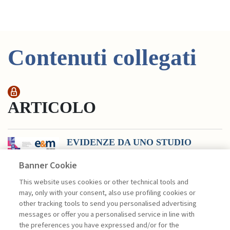
Contenuti collegati
ARTICOLO
EVIDENZE DA UNO STUDIO
QUALITATIVO ...
Banner Cookie
di Penco Lara, Testa Ginevra
La trasformazione digitale sta
This website uses cookies or other technical tools and
ridefinendo in profondità le logiche di
may, only with your consent, also use profiling cookies or
gestione della customer loyalty nel
other tracking tools to send you personalised advertising
settore retail, incidendo sia sulle
messages or offer you a personalised service in line with
modalità di interazione con il cliente sia
the preferences you have expressed and/or for the