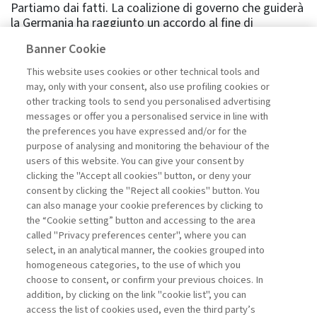
Partiamo dai fatti. La coalizione di governo che guiderà
la Germania ha raggiunto un accordo al fine di
aumentare la spesa pubblica di cinquecento miliardi di
Banner Cookie
euro, allentando i vincoli, formali e culturali, in generale
sulla espansione di spesa pubblica, deficit e debito, e in
This website uses cookies or other technical tools and
particolare per quel che riguarda le spese nella difesa.
may, only with your consent, also use profiling cookies or
Dopo l’annuncio, i tassi sul debito tedesco sono saliti. E’
other tracking tools to send you personalised advertising
una reazione che riflette una accoglienza positiva o
messages or offer you a personalised service in line with
negativa dei mercati finanziari? Un’analisi empirica ha
the preferences you have expressed and/or for the
applicato all’evento in questione la seguente
purpose of analysing and monitoring the behaviour of the
metodologia: se c’è una notizia di politica ...
users of this website. You can give your consent by
Leggi
clicking the "Accept all cookies" button, or deny your
consent by clicking the "Reject all cookies" button. You
can also manage your cookie preferences by clicking to
the “Cookie setting” button and accessing to the area
1
2
3
4
5
6
7
8
Successivo
called "Privacy preferences center", where you can
select, in an analytical manner, the cookies grouped into
homogeneous categories, to the use of which you
choose to consent, or confirm your previous choices. In
addition, by clicking on the link "cookie list", you can
access the list of cookies used, even the third party’s