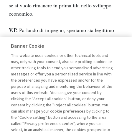
se si vuole rimanere in prima fila nello sviluppo
economico.
V.P.
Parlando di impegno, speriamo sia legittimo
chiederle in quali ambiti intende esercitare il suo nel
Banner Cookie
prossimo futuro, anche se sappiamo che una parte
almeno della risposta è scontata.
This website uses cookies or other technical tools and
may, only with your consent, also use profiling cookies or
other tracking tools to send you personalised advertising
M.M.
Infatti: il mio impegno principale resta al
messages or offer you a personalised service in line with
servizio della Bocconi e delle sue strategie di
the preferences you have expressed and/or for the
purpose of analysing and monitoring the behaviour of the
sviluppo, di internazionalizzazione e di stimolo al
users of this website. You can give your consent by
dibattito civile. Ma c’è anche un altro progetto che
clicking the "Accept all cookies" button, or deny your
mi sta a cuore: il nuovo think-tank nato lo scorso
consent by clicking the "Reject all cookies" button. You
can also manage your cookie preferences by clicking to
gennaio a Bruxelles, a seguito di una iniziativa
the “Cookie setting” button and accessing to the area
congiunta di Jacques Chirac e Gerhard Schröder, del
called "Privacy preferences center", where you can
quale sono stato nominato presidente. L’abbiamo
select, in an analytical manner, the cookies grouped into