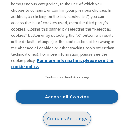
homogeneous categories, to the use of which you
chiamato Bruegel, sia in omaggio a un pittore che
choose to consent, or confirm your previous choices. In
amo, sia come acronimo di BRUssels European and
addition, by clicking on the link "cookie list", you can
Global Economic Laboratory (www.bruegel-lab.org).
access the list of cookies used, even the third party’s
cookies. Closing this banner by selecting the "Reject all
cookies" button or by selecting the “X” button will result
Si tratta infatti di un centro di ricerca specializzato in
in the default settings (i.e. the continuation of browsing in
tema di economia internazionale e focalizzato su tre
the absence of cookies or other tracking tools other than
technical ones). For more information, please see the
ambiti specifici: macroeconomia e finanza
cookie policy.
For more information, please see the
internazionale; mercati e regole; flussi migratori e
cookie policy.
sviluppo. La formula costitutiva è originale perché si
Continue without Accepting
basa su una partnership tra alcuni stati europei,
dodici per l’esattezza, compresa ovviamente l’Italia,
Accept all Cookies
e diciotto grandi aziende, protagoniste della scena
economica europea. Le risorse che queste istituzioni
hanno conferito al progetto ci consentiranno di
Cookies Settings
introdurre una nuova voce, che vogliamo
completamente indipendente e molto autorevole sul