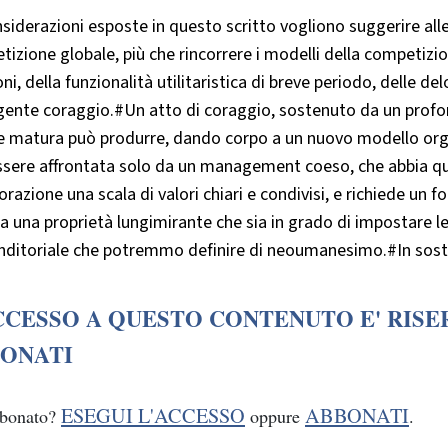
siderazioni esposte in questo scritto vogliono suggerire alle
izione globale, più che rincorrere i modelli della competizi
oni, della funzionalità utilitaristica di breve periodo, delle de
igente coraggio.#Un atto di coraggio, sostenuto da un profo
 e matura può produrre, dando corpo a un nuovo modello orga
ssere affrontata solo da un management coeso, che abbia q
orazione una scala di valori chiari e condivisi, e richiede u
a una proprietà lungimirante che sia in grado di impostare l
nditoriale che potremmo definire di neoumanesimo.#In sosta
CCESSO A QUESTO CONTENUTO E' RISE
ONATI
ESEGUI L'ACCESSO
ABBONATI
bbonato?
oppure
.