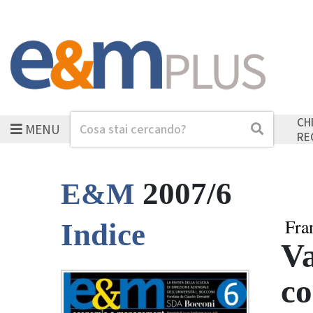
CH
MENU
Cerca
Cerca
RE
2007/6
E&M
Fra
Indice
Va
co