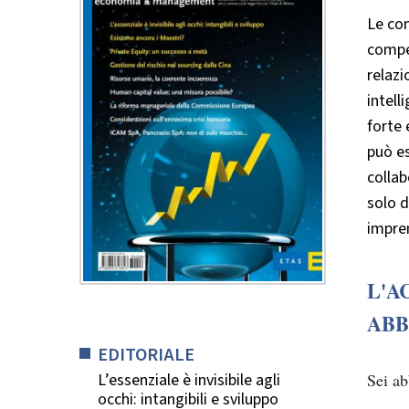
Le con
compet
relazi
intell
forte
può e
collab
solo d
impre
L'A
ABB
EDITORIALE
Sei a
L’essenziale è invisibile agli
occhi: intangibili e sviluppo