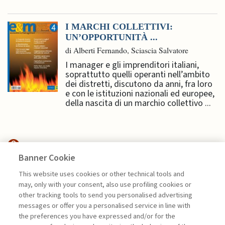
I MARCHI COLLETTIVI:
UN’OPPORTUNITÀ ...
di Alberti Fernando, Sciascia Salvatore
I manager e gli imprenditori italiani,
soprattutto quelli operanti nell’ambito
dei distretti, discutono da anni, fra loro
e con le istituzioni nazionali ed europee,
della nascita di un marchio collettivo ...
Banner Cookie
EDITORIALI
This website uses cookies or other technical tools and
may, only with your consent, also use profiling cookies or
IL BICCHIERE MEZZO PIENO
other tracking tools to send you personalised advertising
DELL’INNOVAZIONE ...
messages or offer you a personalised service in line with
the preferences you have expressed and/or for the
di Alberto Grando