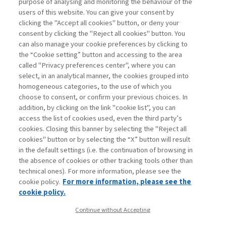
purpose of analysing and monitoring the behaviour of the
users of this website. You can give your consent by
clicking the "Accept all cookies" button, or deny your
consent by clicking the "Reject all cookies" button. You
La consultazione dei libri è riservata esclusivamente
can also manage your cookie preferences by clicking to
agli abbonati Premium
the “Cookie setting” button and accessing to the area
called "Privacy preferences center", where you can
Accedi
Per registrati
Per abbonati
Legenda:
select, in an analytical manner, the cookies grouped into
homogeneous categories, to the use of which you
choose to consent, or confirm your previous choices. In
addition, by clicking on the link "cookie list", you can
access the list of cookies used, even the third party’s
cookies. Closing this banner by selecting the "Reject all
cookies" button or by selecting the “X” button will result
in the default settings (i.e. the continuation of browsing in
Contatti
the absence of cookies or other tracking tools other than
Abbonamenti
technical ones). For more information, please see the
Archivio rubriche
cookie policy.
For more information, please see the
Privacy
cookie policy.
Cookie policy
Continue without Accepting
Whistleblowing