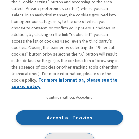
the “Cookie setting” button and accessing to the area
called "Privacy preferences center", where you can
Accedi
Per registrati
Per abbonati
Legenda:
select, in an analytical manner, the cookies grouped into
homogeneous categories, to the use of which you
choose to consent, or confirm your previous choices. In
addition, by clicking on the link "cookie list", you can
access the list of cookies used, even the third party’s
cookies. Closing this banner by selecting the "Reject all
cookies" button or by selecting the “X” button will result
in the default settings (i.e. the continuation of browsing in
Contatti
the absence of cookies or other tracking tools other than
Abbonamenti
technical ones). For more information, please see the
Archivio rubriche
cookie policy.
For more information, please see the
Privacy
cookie policy.
Cookie policy
Continue without Accepting
Whistleblowing
Dichiarazione di accessibilità
Accept all Cookies
Mappa del sito
Facebook
Twitter
Linkedin
Feeds