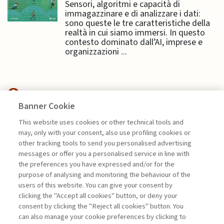
Sensori, algoritmi e capacità di
immagazzinare e di analizzare i dati:
sono queste le tre caratteristiche della
realtà in cui siamo immersi. In questo
contesto dominato dall’AI, imprese e
organizzazioni ...
Banner Cookie
FINANCE
This website uses cookies or other technical tools and
may, only with your consent, also use profiling cookies or
CFO E INTELLIGENZA
other tracking tools to send you personalised advertising
ARTIFICIALE: L’EVOLUZIONE ...
messages or offer you a personalised service in line with
the preferences you have expressed and/or for the
di Andrea Beltratti e Alessia Bezzecchi
purpose of analysing and monitoring the behaviour of the
users of this website. You can give your consent by
clicking the "Accept all cookies" button, or deny your
consent by clicking the "Reject all cookies" button. You
La consultazione dei libri è riservata esclusivamente
can also manage your cookie preferences by clicking to
agli abbonati Premium