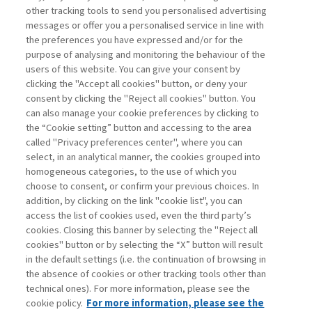
other tracking tools to send you personalised advertising
IMPATTO PER ...
messages or offer you a personalised service in line with
di Sylvie Goulard, Francesco Perrini, Stefano
the preferences you have expressed and/or for the
Pogutz
purpose of analysing and monitoring the behaviour of the
users of this website. You can give your consent by
clicking the "Accept all cookies" button, or deny your
consent by clicking the "Reject all cookies" button. You
La consultazione dei libri è riservata esclusivamente
can also manage your cookie preferences by clicking to
agli abbonati Premium
the “Cookie setting” button and accessing to the area
called "Privacy preferences center", where you can
Accedi
Per registrati
Per abbonati
Legenda:
select, in an analytical manner, the cookies grouped into
homogeneous categories, to the use of which you
choose to consent, or confirm your previous choices. In
addition, by clicking on the link "cookie list", you can
access the list of cookies used, even the third party’s
cookies. Closing this banner by selecting the "Reject all
cookies" button or by selecting the “X” button will result
in the default settings (i.e. the continuation of browsing in
Contatti
the absence of cookies or other tracking tools other than
Abbonamenti
technical ones). For more information, please see the
Archivio rubriche
cookie policy.
For more information, please see the