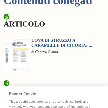
Contenuti collegati
ARTICOLO
UOVA DI STRUZZO A
CARAMELLE DI CICORIA: ...
di Canova Gianni
SUSTAINABILITY
Banner Cookie
This website uses cookies or other technical tools and
may, only with your consent, also use profiling cookies or
RICERCA, CONDIVISIONE E