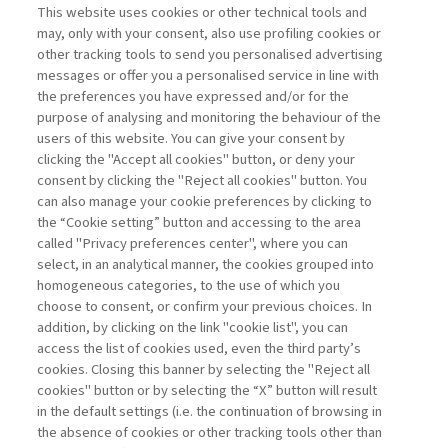
This website uses cookies or other technical tools and
may, only with your consent, also use profiling cookies or
other tracking tools to send you personalised advertising
IL “SISTEMA NERVOSO” DELLA
messages or offer you a personalised service in line with
CYBERSECURITY: ...
the preferences you have expressed and/or for the
di Antonio Giannino
purpose of analysing and monitoring the behaviour of the
users of this website. You can give your consent by
clicking the "Accept all cookies" button, or deny your
consent by clicking the "Reject all cookies" button. You
La consultazione dei libri è riservata esclusivamente
can also manage your cookie preferences by clicking to
agli abbonati Premium
the “Cookie setting” button and accessing to the area
called "Privacy preferences center", where you can
Accedi
Per registrati
Per abbonati
Legenda:
select, in an analytical manner, the cookies grouped into
homogeneous categories, to the use of which you
choose to consent, or confirm your previous choices. In
addition, by clicking on the link "cookie list", you can
access the list of cookies used, even the third party’s
cookies. Closing this banner by selecting the "Reject all
cookies" button or by selecting the “X” button will result
in the default settings (i.e. the continuation of browsing in
Contatti
the absence of cookies or other tracking tools other than
Abbonamenti