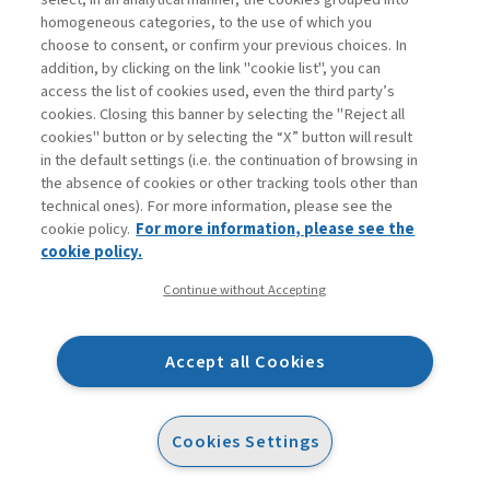
homogeneous categories, to the use of which you
choose to consent, or confirm your previous choices. In
addition, by clicking on the link "cookie list", you can
access the list of cookies used, even the third party’s
cookies. Closing this banner by selecting the "Reject all
cookies" button or by selecting the “X” button will result
in the default settings (i.e. the continuation of browsing in
Contatti
the absence of cookies or other tracking tools other than
Abbonamenti
technical ones). For more information, please see the
Archivio rubriche
cookie policy.
For more information, please see the
Privacy
cookie policy.
Cookie policy
Continue without Accepting
Whistleblowing
Dichiarazione di accessibilità
Accept all Cookies
Mappa del sito
Facebook
Twitter
Linkedin
Feeds
Cookies Settings