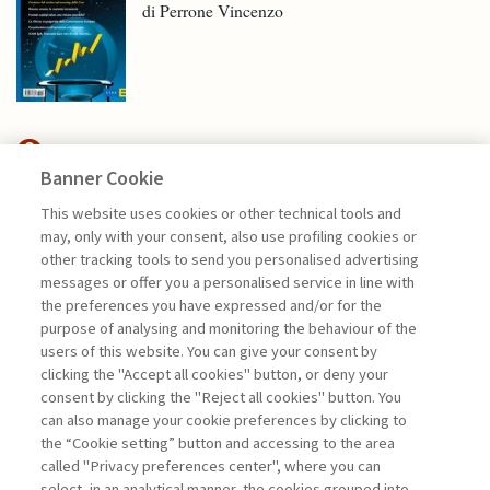
di Perrone Vincenzo
Banner Cookie
HIGHLIGHTS
This website uses cookies or other technical tools and
may, only with your consent, also use profiling cookies or
CAPITALE DI RISCHIO: ASSET
other tracking tools to send you personalised advertising
CHIAVE PER ...
messages or offer you a personalised service in line with
the preferences you have expressed and/or for the
di Stefano Caselli
purpose of analysing and monitoring the behaviour of the
users of this website. You can give your consent by
clicking the "Accept all cookies" button, or deny your
consent by clicking the "Reject all cookies" button. You
La consultazione dei libri è riservata esclusivamente
can also manage your cookie preferences by clicking to
agli abbonati Premium
the “Cookie setting” button and accessing to the area
called "Privacy preferences center", where you can
Accedi
Per registrati
Per abbonati
Legenda:
select, in an analytical manner, the cookies grouped into